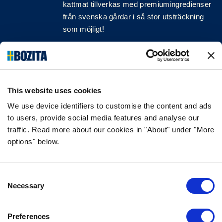
kattmat tillverkas med premiumingredienser
från svenska gårdar i så stor utsträckning
som möjligt!
Följ oss på sociala medier
This website uses cookies
We use device identifiers to customise the content and ads
INFORMATION
to users, provide social media features and analyse our
traffic. Read more about our cookies in "About" under "More
VANLIGA FRÅGOR & SVAR
options" below.
OM FÖRETAGET
VÅR INTEGRITETSPOLICY
OM COOKIES
Consent
Necessary
Selection
KONTAKTA OSS
Preferences
KUNDTJÄNST