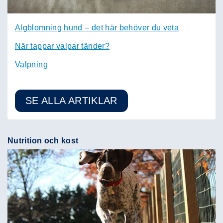
Algblomning hund – det här behöver du veta
När tappar valpar tänder?
Valpning
SE ALLA ARTIKLAR
Nutrition och kost