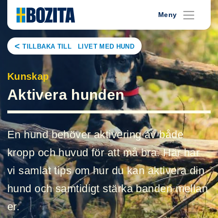
Skip
Meny
to
content
TILLBAKA TILL LIVET MED HUND
Kunskap
Aktivera hunden
En hund behöver aktivering av både
kropp och huvud för att må bra. Här har
vi samlat tips om hur du kan aktivera din
hund och samtidigt stärka banden mellan
er.