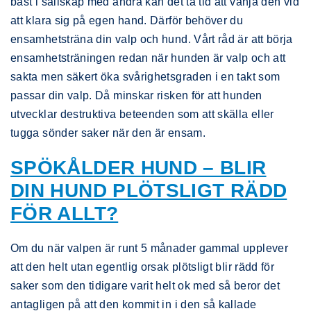
bäst i sällskap med andra kan det ta tid att vänja den vid
att klara sig på egen hand. Därför behöver du
ensamhetsträna din valp och hund. Vårt råd är att börja
ensamhetsträningen redan när hunden är valp och att
sakta men säkert öka svårighetsgraden i en takt som
passar din valp. Då minskar risken för att hunden
utvecklar destruktiva beteenden som att skälla eller
tugga sönder saker när den är ensam.
SPÖKÅLDER HUND – BLIR
DIN HUND PLÖTSLIGT RÄDD
FÖR ALLT?
Om du när valpen är runt 5 månader gammal upplever
att den helt utan egentlig orsak plötsligt blir rädd för
saker som den tidigare varit helt ok med så beror det
antagligen på att den kommit in i den så kallade