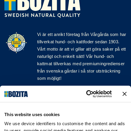
Vi är ett anrikt
företag
från Vårgårda som har
tillverkat hund- och kattfoder sedan 1903.
Vårt motto är att vi gillar att göra saker på ett
naturligt och enkelt sätt! Vår hund- och
kattmat tillverkas med premiumingredienser
från svenska gårdar i så stor utsträckning
som möjligt!
Följ oss på sociala medier
This website uses cookies
We use device identifiers to customise the content and ads
INFORMATION
to users, provide social media features and analyse our