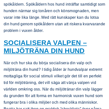
spökåldern. Spökåldern hos hund inträffar samtidigt som
hunden närmar sig tonåren och könsmognaden, men
varar inte lika länge. Med rätt kunskaper kan du lotsa
din hund genom spökåldern utan att riskera kvarvarande
problem i vuxen ålder.
SOCIALISERA VALPEN –
MILJÖTRÄNA DIN HUND
När och hur ska du börja socialisera din valp och
miljöträna din hund? I tidig ålder är hundvalpar extremt
mottagliga för social stimuli vilket gör det till en perfekt
tid för miljöträning, det vill säga att vänja valpen vid
världen omkring oss. När du miljötränar din valp lägger
du grunden för att forma en harmonisk vuxen hund som
fungerar bra i olika miljöer och med olika människor.
Bozita har satt ihop en praktisk “checklista” över några