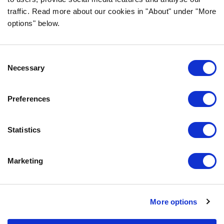
traffic. Read more about our cookies in "About" under "More
VANLIGA FRÅGOR & SVAR
options" below.
OM FÖRETAGET
VÅR INTEGRITETSPOLICY
OM COOKIES
Consent
Necessary
Selection
KONTAKTA OSS
Preferences
KUNDTJÄNST
REKLAMATION
Statistics
INFO@BOZITA.SE
0771-64 64 00
Marketing
BOZITA
More options
PARTNER IN PET FOOD NORDICS AB
DOGGYVÄGEN 1