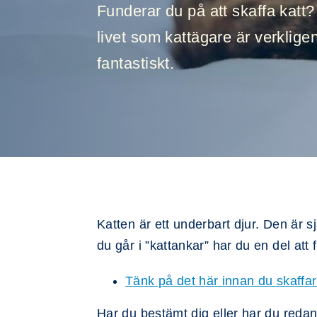
Funderar du på att skaffa katt? 
livet som kattägare är verklige
fantastiskt.
Katten är ett underbart djur. Den är s
du går i ”kattankar” har du en del att 
Tänk på det här innan du skaffar
Har du bestämt dig eller har du reda