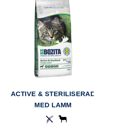
ACTIVE & STERILISERAD
NORDI
MED LAMM