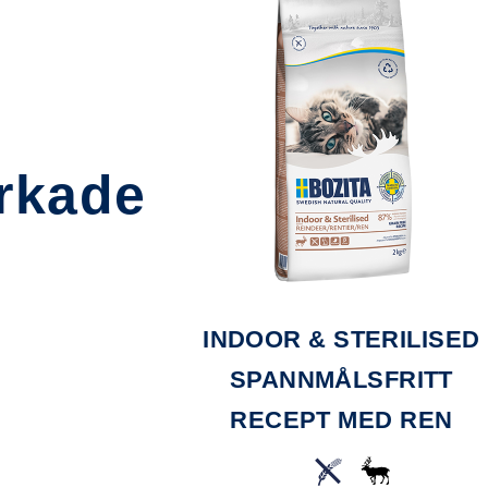
erkade
ÅS MED REN
INDOOR & STERILISED
SPANNMÅLSFRITT
RECEPT MED REN