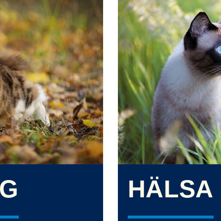
NG
HÄLSA