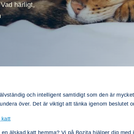
Vad härligt,
n
jälvständig och intelligent samtidigt som den är mycke
fundera över. Det är viktigt att tänka igenom beslutet or
 katt
n en älskad katt hemma? Vi på Bozita hjälper dig med i