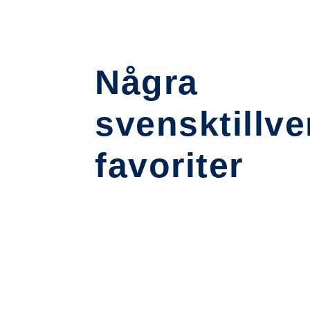
Några
svensktillv
favoriter
NORDISK LAX I SÅS
BITAR I S