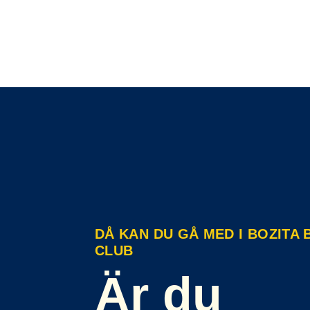
DÅ KAN DU GÅ MED I BOZITA
CLUB
Är du