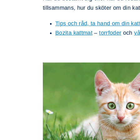
tillsammans, hur du sköter om din katt
Tips och råd, ta hand om din kat
Bozita kattmat
–
torrfoder
och
vå