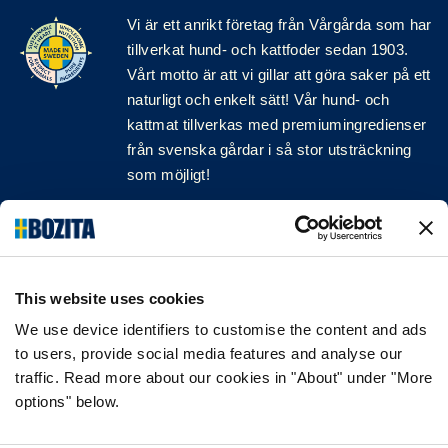
Vi är ett anrikt
företag
från Vårgårda som har
tillverkat hund- och kattfoder sedan 1903.
Vårt motto är att vi gillar att göra saker på ett
naturligt och enkelt sätt! Vår hund- och
kattmat tillverkas med premiumingredienser
från svenska gårdar i så stor utsträckning
som möjligt!
Följ oss på sociala medier
This website uses cookies
We use device identifiers to customise the content and ads
INFORMATION
to users, provide social media features and analyse our
traffic. Read more about our cookies in "About" under "More
VANLIGA FRÅGOR & SVAR
options" below.
OM FÖRETAGET
VÅR INTEGRITETSPOLICY