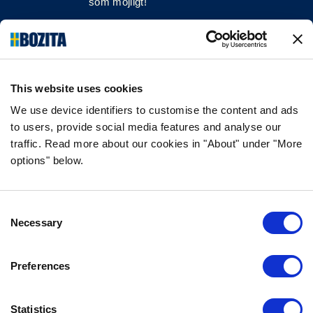
som möjligt!
Följ oss på sociala medier
This website uses cookies
We use device identifiers to customise the content and ads
INFORMATION
to users, provide social media features and analyse our
traffic. Read more about our cookies in "About" under "More
VANLIGA FRÅGOR & SVAR
options" below.
OM FÖRETAGET
VÅR INTEGRITETSPOLICY
OM COOKIES
Consent
Necessary
Selection
KONTAKTA OSS
Preferences
KUNDTJÄNST
REKLAMATION
Statistics