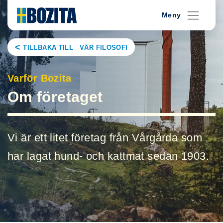
Skip
Meny
to
content
TILLBAKA TILL VÅR FILOSOFI
Varför Bozita
Om företaget
Vi är ett litet företag från Vårgårda som
har lagat hund- och kattmat sedan 1903.