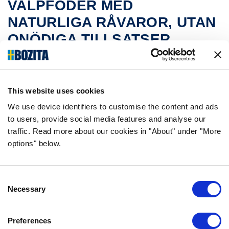
VALPFODER MED
NATURLIGA RÅVAROR, UTAN
ONÖDIGA TILLSATSER
Bozitas valpfoder innehåller färsklagad, svensk kyckling
som ger hög smältbarhet och bra smak. Alla recepten är
This website uses cookies
utvecklade av nutritionister som är specialiserade på
hundars näringsbehov så att du kan vara säker på att
We use device identifiers to customise the content and ads
to users, provide social media features and analyse our
din valp eller unghund får i sig allt den behöver i rätt
traffic. Read more about our cookies in "About" under "More
mängd. Bozitas valpfoder innehåller enbart förstklassiga
options" below.
och naturliga råvaror som ger goda förutsättningar för
valpens uppväxt. Helt utan onödiga tillsatser, precis som
din valp vill ha det.
Consent
Necessary
Selection
Hållbart producerad hundmat
Preferences
Vidare läsning