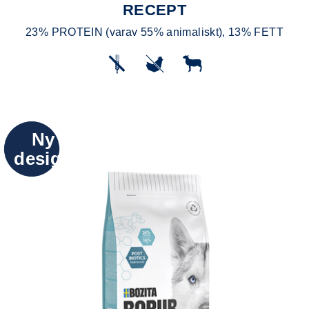
RECEPT
23% PROTEIN (varav 55% animaliskt), 13% FETT
Ny
design