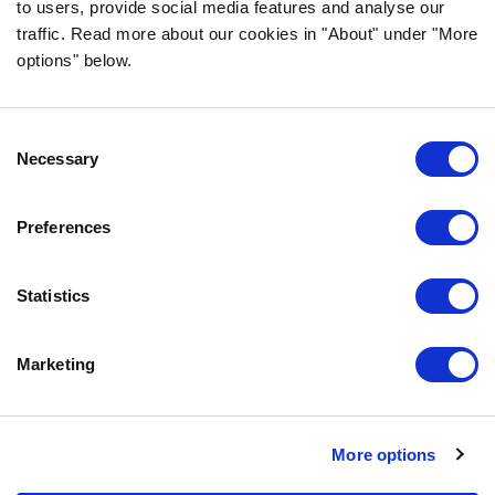
to users, provide social media features and analyse our
traffic. Read more about our cookies in "About" under "More
VANLIGA FRÅGOR & SVAR
options" below.
OM FÖRETAGET
VÅR INTEGRITETSPOLICY
OM COOKIES
Consent
Necessary
Selection
KONTAKTA OSS
Preferences
KUNDTJÄNST
REKLAMATION
Statistics
INFO@BOZITA.SE
0771-64 64 00
Marketing
BOZITA
More options
PARTNER IN PET FOOD NORDICS AB
DOGGYVÄGEN 1