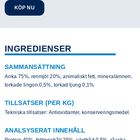
KÖP NU
INGREDIENSER
SAMMANSÄTTNING
Anka 75%, renmjöl 20%, animaliskt fett, mineralämnen,
torkade lingon 0,5%, torkad ljung 0,1%
TILLSATSER (PER KG)
Tekniska tillsatser: Antioxidanter, konserveringsmedel.
ANALSYSERAT INNEHÅLL
Protein 40%, fettinnehåll 25%, växttråd 0,5%, råaska