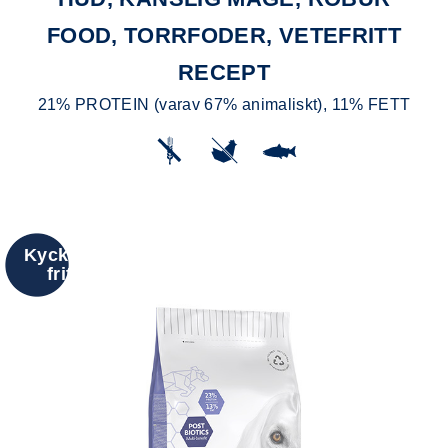
FOOD, TORRFODER, VETEFRITT
RECEPT
21% PROTEIN (varav 67% animaliskt), 11% FETT
Kyckling
fritt