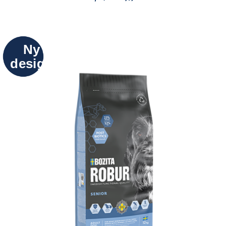
Ny
design