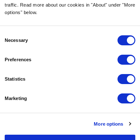
traffic. Read more about our cookies in "About" under "More
VANLIGA FRÅGOR & SVAR
options" below.
OM FÖRETAGET
VÅR INTEGRITETSPOLICY
OM COOKIES
Consent
Necessary
Selection
KONTAKTA OSS
Preferences
KUNDTJÄNST
REKLAMATION
Statistics
INFO@BOZITA.SE
0771-64 64 00
Marketing
BOZITA
More options
PARTNER IN PET FOOD NORDICS AB
DOGGYVÄGEN 1