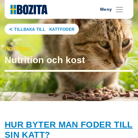
Skip
Meny
to
content
TILLBAKA TILL KATTFODER
Kunskap
Nutrition och kost
HUR BYTER MAN FODER TILL
SIN KATT?