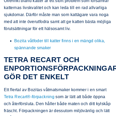
Övervikt bland katter är ett stort problem som försämrar
katternas livskvalitet och kan leda till en rad allvarliga
sjukdomar. Därför måste man som kattägare vara noga
med att inte överutfodra samt att ge katten bästa möjliga
förutsättningar för ett hälsosamt liv.
Bozita våtfoder till katter finns i en mängd olika,
spännande smaker
TETRA RECART OCH
ENPORTIONSFÖRPACKNINGA
GÖR DET ENKELT
Ett flertal av Bozitas våtmatsmaker kommer i en smart
Tetra Recart®-förpackning
som är lätt att både öppna
och återförsluta. Den håller både maten och ditt kylskåp
fräscht. Förpackningen är dessutom miljövänlig och lätt