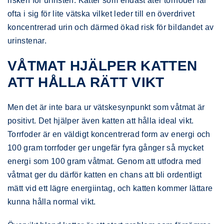
risken för urinsten. Katter som endast äter torrfoder får
ofta i sig för lite vätska vilket leder till en överdrivet
koncentrerad urin och därmed ökad risk för bildandet av
urinstenar.
VÅTMAT HJÄLPER KATTEN
ATT HÅLLA RÄTT VIKT
Men det är inte bara ur vätskesynpunkt som våtmat är
positivt. Det hjälper även katten att hålla ideal vikt.
Torrfoder är en väldigt koncentrerad form av energi och
100 gram torrfoder ger ungefär fyra gånger så mycket
energi som 100 gram våtmat. Genom att utfodra med
våtmat ger du därför katten en chans att bli ordentligt
mätt vid ett lägre energiintag, och katten kommer lättare
kunna hålla normal vikt.