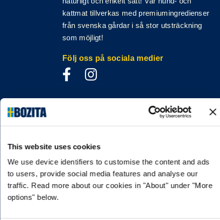
naturligt och enkelt sätt! Vår hund- och
kattmat tillverkas med premiumingredienser
från svenska gårdar i så stor utsträckning
som möjligt!
Följ oss på sociala medier
INFORMATION
VANLIGA FRÅGOR & SVAR
This website uses cookies
OM FÖRETAGET
We use device identifiers to customise the content and ads
VÅR INTEGRITETSPOLICY
to users, provide social media features and analyse our
OM COOKIES
traffic. Read more about our cookies in "About" under "More
options" below.
KONTAKTA OSS