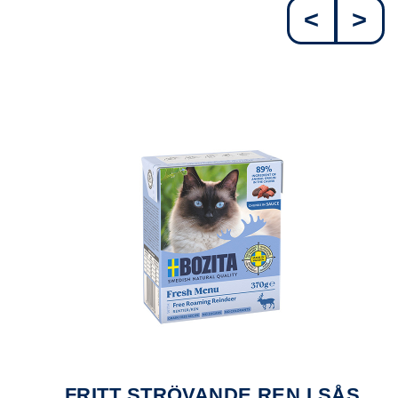
<
>
FRITT STRÖVANDE REN I SÅS