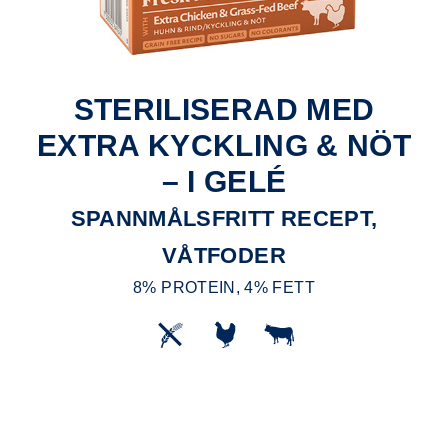
STERILISERAD MED
EXTRA KYCKLING & NÖT
– I GELÉ
SPANNMÅLSFRITT RECEPT,
VÅTFODER
8% PROTEIN, 4% FETT