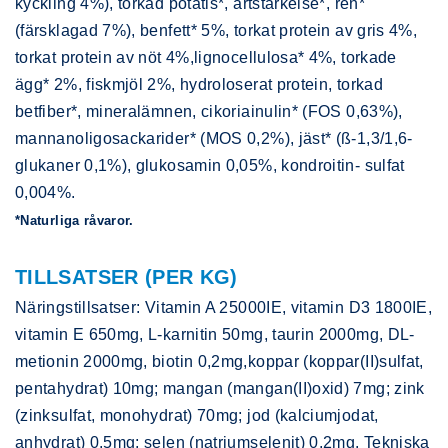
kyckling 4%), torkad potatis*, ärtstärkelse*, ren*
(färsklagad 7%), benfett* 5%, torkat protein av gris 4%,
torkat protein av nöt 4%,lignocellulosa* 4%, torkade
ägg* 2%, fiskmjöl 2%, hydroloserat protein, torkad
betfiber*, mineralämnen, cikoriainulin* (FOS 0,63%),
mannanoligosackarider* (MOS 0,2%), jäst* (ß-1,3/1,6-
glukaner 0,1%), glukosamin 0,05%, kondroitin- sulfat
0,004%.
*Naturliga råvaror.
TILLSATSER (PER KG)
Näringstillsatser: Vitamin A 25000IE, vitamin D3 1800IE,
vitamin E 650mg, L-karnitin 50mg, taurin 2000mg, DL-
metionin 2000mg, biotin 0,2mg,koppar (koppar(II)sulfat,
pentahydrat) 10mg; mangan (mangan(II)oxid) 7mg; zink
(zinksulfat, monohydrat) 70mg; jod (kalciumjodat,
anhydrat) 0,5mg; selen (natriumselenit) 0,2mg. Tekniska