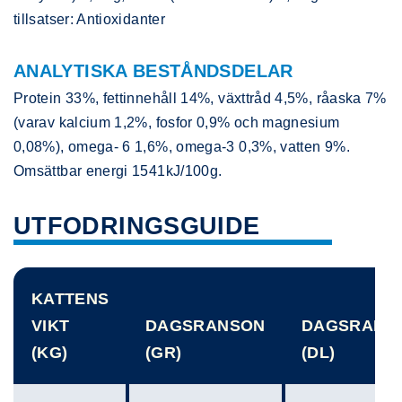
tillsatser: Antioxidanter
ANALYTISKA BESTÅNDSDELAR
Protein 33%, fettinnehåll 14%, växttråd 4,5%, råaska 7%
(varav kalcium 1,2%, fosfor 0,9% och magnesium
0,08%), omega- 6 1,6%, omega-3 0,3%, vatten 9%.
Omsättbar energi 1541kJ/100g.
UTFODRINGSGUIDE
KATTENS
VIKT
DAGSRANSON
DAGSRANS
(KG)
(GR)
(DL)