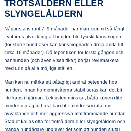
TROTSÅLDERN ELLER
SLYNGELÅLDERN
Någonstans runt 7–9 månader har man kommit så långt
i valpens utveckling att hunden blir fysiskt könsmogen
(för större hundraser kan könsmognaden dröja ända till
cirka 18 månader). Då löper tiken för första gången och
hanhunden (och även vissa tikar) börjar revirmarkera
med urin på alla möjliga ställen.
Man kan nu märka ett påtagligt ändrat beteende hos
hunden. Innan hormonnivåerna stabiliseras kan det bli
lite kaos i hjärnan. Leklusten minskar, båda könen (lite
mindre utpräglat hos tikar) blir mindre sociala, mer
avvaktande och mer aggressiva mot främmande hundar.
Stadiet kallas ofta för trotsåldern eller slyngelåldern och
många hundägare upplever det som att hunden slutar