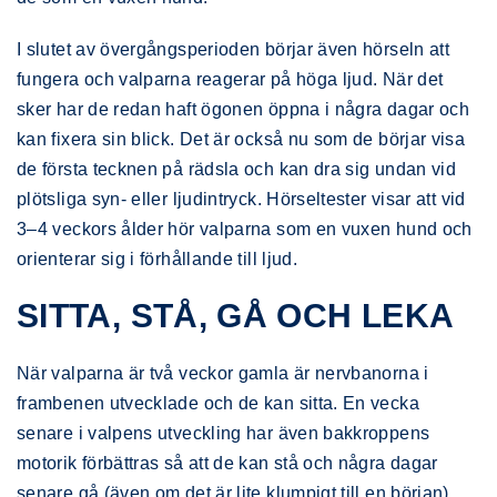
I slutet av övergångsperioden börjar även hörseln att
fungera och valparna reagerar på höga ljud. När det
sker har de redan haft ögonen öppna i några dagar och
kan fixera sin blick. Det är också nu som de börjar visa
de första tecknen på rädsla och kan dra sig undan vid
plötsliga syn- eller ljudintryck. Hörseltester visar att vid
3–4 veckors ålder hör valparna som en vuxen hund och
orienterar sig i förhållande till ljud.
SITTA, STÅ, GÅ OCH LEKA
När valparna är två veckor gamla är nervbanorna i
frambenen utvecklade och de kan sitta. En vecka
senare i valpens utveckling har även bakkroppens
motorik förbättras så att de kan stå och några dagar
senare gå (även om det är lite klumpigt till en början)