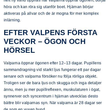
helt ny värld öppnas när valparna öppnar ögonen, börjar
höra och kan röra sig utanför boet. Hjärnan börjar
aktiveras på allvar och de är mogna för mer komplex
inlärning.
EFTER VALPENS FÖRSTA
VECKOR – ÖGON OCH
HÖRSEL
Valparna öppnar ögonen efter 12–13 dagar. Pupillens
sammandragning vid starkt ljus fungerar ett par dagar
senare och valparna försöker nu följa rörliga objekt.
Troligen ser de bara ljus och skugga och inga detaljer
ännu, men ju mer pupillreflexen, muskulaturen i ögat,
synnerver och syncentrum i hjärnan utvecklas desto
bättre blir valparnas syn. När valparna är 28 dagar ser
de som en vuxen hund.