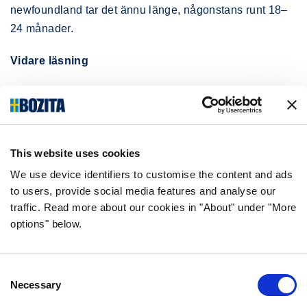
newfoundland tar det ännu länge, någonstans runt 18–
24 månader.
Vidare läsning
Byta från valpfoder till vuxenfoder
1-ÅRSVACCINERING
This website uses cookies
När valpen hunnit bli 12 månader gammal är det dags
We use device identifiers to customise the content and ads
för att fylla på vacciner mot parvovirus, valpsjuka och
to users, provide social media features and analyse our
hepatit.
traffic. Read more about our cookies in "About" under "More
options" below.
Vidare läsning
Vaccination hund – parvovirus, valpsjuka och
Consent
hepatit
Necessary
Selection