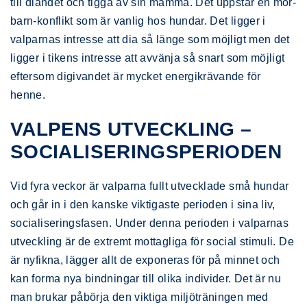
till diandet och tigga av sin mamma. Det uppstår en mor-
barn-konflikt som är vanlig hos hundar. Det ligger i
valparnas intresse att dia så länge som möjligt men det
ligger i tikens intresse att avvänja så snart som möjligt
eftersom digivandet är mycket energikrävande för
henne.
VALPENS UTVECKLING –
SOCIALISERINGSPERIODEN
Vid fyra veckor är valparna fullt utvecklade små hundar
och går in i den kanske viktigaste perioden i sina liv,
socialiseringsfasen. Under denna perioden i valparnas
utveckling är de extremt mottagliga för social stimuli. De
är nyfikna, lägger allt de exponeras för på minnet och
kan forma nya bindningar till olika individer. Det är nu
man brukar påbörja den viktiga miljöträningen med