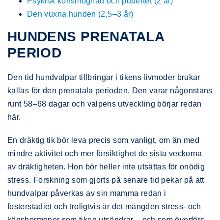
Psykisk könsmognad och pubertet (2 år)
Den vuxna hunden (2,5–3 år)
HUNDENS PRENATALA
PERIOD
Den tid hundvalpar tillbringar i tikens livmoder brukar
kallas för den prenatala perioden. Den varar någonstans
runt 58–68 dagar och valpens utveckling börjar redan
här.
En dräktig tik bör leva precis som vanligt, om än med
mindre aktivitet och mer försiktighet de sista veckorna
av dräktigheten. Hon bör heller inte utsättas för onödig
stress. Forskning som gjorts på senare tid pekar på att
hundvalpar påverkas av sin mamma redan i
fosterstadiet och troligtvis är det mängden stress- och
könshormoner som tiken utsöndrar – och som överförs