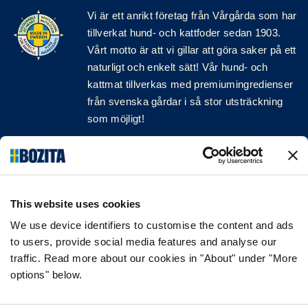
Vi är ett anrikt
företag
från Vårgårda som har
tillverkat hund- och kattfoder sedan 1903.
Vårt motto är att vi gillar att göra saker på ett
naturligt och enkelt sätt! Vår hund- och
kattmat tillverkas med premiumingredienser
från svenska gårdar i så stor utsträckning
som möjligt!
Följ oss på sociala medier
This website uses cookies
We use device identifiers to customise the content and ads
INFORMATION
to users, provide social media features and analyse our
traffic. Read more about our cookies in "About" under "More
VANLIGA FRÅGOR & SVAR
options" below.
OM FÖRETAGET
VÅR INTEGRITETSPOLICY