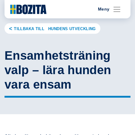
Skip
Meny
to
content
TILLBAKA TILL HUNDENS UTVECKLING
Ensamhetsträning
valp – lära hunden
vara ensam