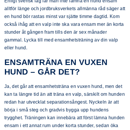
Enligt svensk lag får man inte lämna en hund ensam
alltför länge och jordbruksverkets allmänna råd säger att
en hund bör rastas minst var sjätte timme dagtid. Kom
också ihåg att en valp inte ska vara ensam mer än korta
stunder åt gången fram tills den är sex månader
gammal. Lycka till med ensamhetsträning av din valp
eller hund.
ENSAMTRÄNA EN VUXEN
HUND – GÅR DET?
Ja, det går att ensamhetsträna en vuxen hund, men det
kan ta längre tid än att träna en valp, särskilt om hunden
redan har utvecklat separationsångest. Nyckeln är att
börja i små steg och gradvis bygga upp hundens
trygghet. Träningen kan innebära att först lämna hunden
ensam i ett annat rum under korta stunder, sedan öka