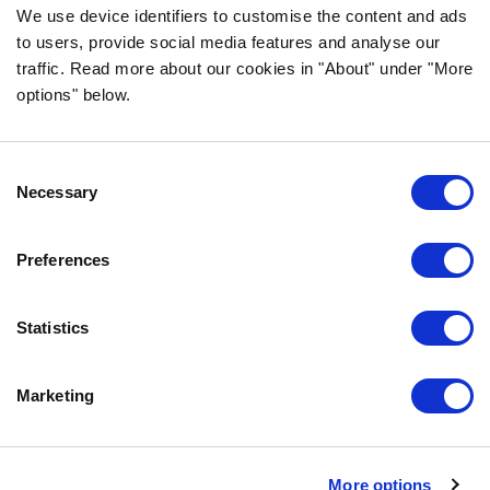
We use device identifiers to customise the content and ads
INFORMATION
to users, provide social media features and analyse our
traffic. Read more about our cookies in "About" under "More
VANLIGA FRÅGOR & SVAR
options" below.
OM FÖRETAGET
VÅR INTEGRITETSPOLICY
OM COOKIES
Consent
Necessary
Selection
KONTAKTA OSS
Preferences
KUNDTJÄNST
REKLAMATION
Statistics
INFO@BOZITA.SE
0771-64 64 00
Marketing
BOZITA
More options
PARTNER IN PET FOOD NORDICS AB