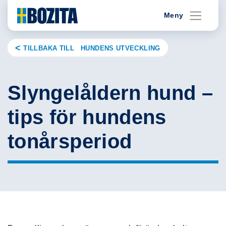
Skip
Meny
to
content
TILLBAKA TILL HUNDENS UTVECKLING
Slyngelåldern hund –
tips för hundens
tonårsperiod