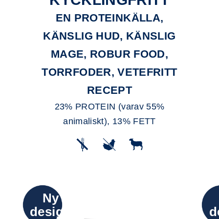
EN PROTEINKÄLLA,
KÄNSLIG HUD, KÄNSLIG
MAGE, ROBUR FOOD,
TORRFODER, VETEFRITT
RECEPT
23% PROTEIN (varav 55%
animaliskt), 13% FETT
Ny
design
d