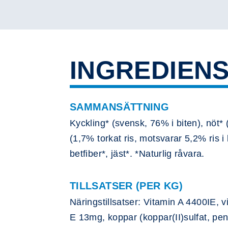
INGREDIEN
SAMMANSÄTTNING
Kyckling* (svensk, 76% i biten), nöt* 
(1,7% torkat ris, motsvarar 5,2% ris i
betfiber*, jäst*. *Naturlig råvara.
TILLSATSER (PER KG)
Näringstillsatser: Vitamin A 4400IE, 
E 13mg, koppar (koppar(II)sulfat, p