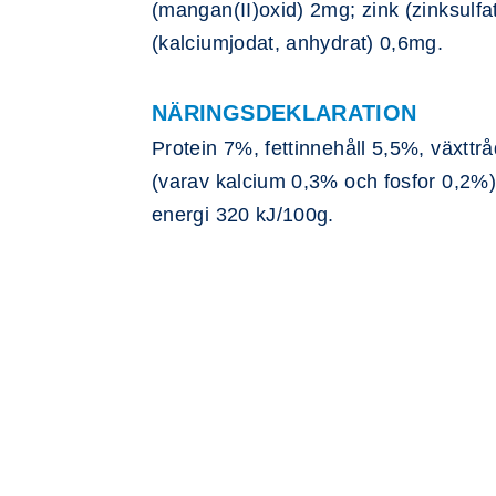
(mangan(II)oxid) 2mg; zink (zinksulf
(kalciumjodat, anhydrat) 0,6mg.
NÄRINGSDEKLARATION
Protein 7%, fettinnehåll 5,5%, växtt
(varav kalcium 0,3% och fosfor 0,2%
energi 320 kJ/100g.