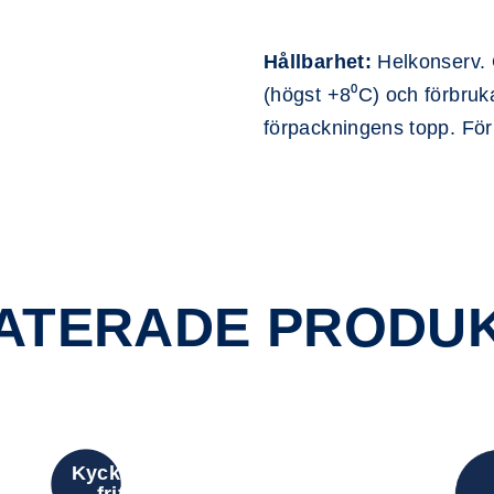
Hållbarhet:
Helkonserv. 
(högst +8⁰C) och förbruk
förpackningens topp. För
ATERADE PRODU
Kyckling