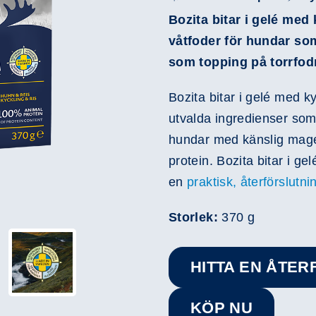
Bozita bitar i gelé med k
våtfoder för hundar so
som topping på torrfodr
Bozita bitar i gelé med k
utvalda ingredienser som 
hundar med känslig mage
protein. Bozita bitar i g
en
praktisk, återförslutn
Storlek:
370 g
HITTA EN ÅTE
KÖP NU