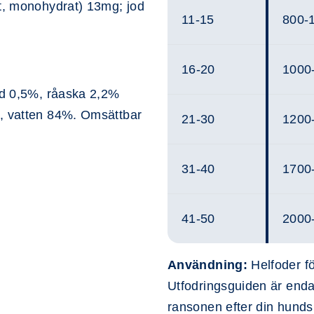
at, monohydrat) 13mg; jod
11-15
800-
16-20
1000
råd 0,5%, råaska 2,2%
), vatten 84%. Omsättbar
21-30
1200
31-40
1700
41-50
2000
Användning:
Helfoder f
Utfodringsguiden är endas
ransonen efter din hunds 