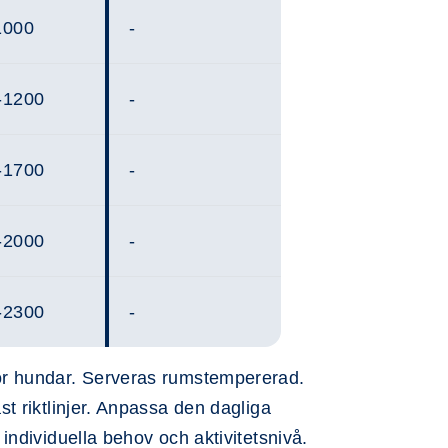
1000
-
-1200
-
-1700
-
-2000
-
-2300
-
ör hundar. Serveras rumstempererad.
t riktlinjer. Anpassa den dagliga
individuella behov och aktivitetsnivå.