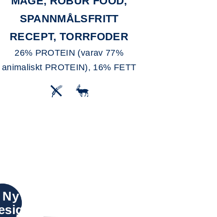
MAGE, ROBUR FOOD,
SPANNMÅLSFRITT
RECEPT, TORRFODER
26% PROTEIN (varav 77%
animaliskt PROTEIN), 16% FETT
Ny
esign