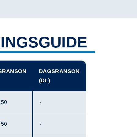
INGSGUIDE
SRANSON
DAGSRANSON
(DL)
450
-
750
-