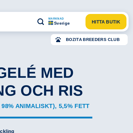
MARKNAD
HITTA BUTIK
Sverige
BOZITA BREEDERS CLUB
 GELÉ MED
NG OCH RIS
98% ANIMALISKT), 5,5% FETT
ckling