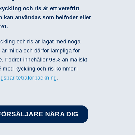
yckling och ris är ett vetefritt
m kan användas som helfoder eller
Play
et.
Video
yckling och ris är lagat med noga
är milda och därför lämpliga för
. Fodret innehåller 98% animaliskt
elé med kyckling och ris kommer i
ingsbar tetraförpackning
.
RFÖRSÄLJARE NÄRA DIG