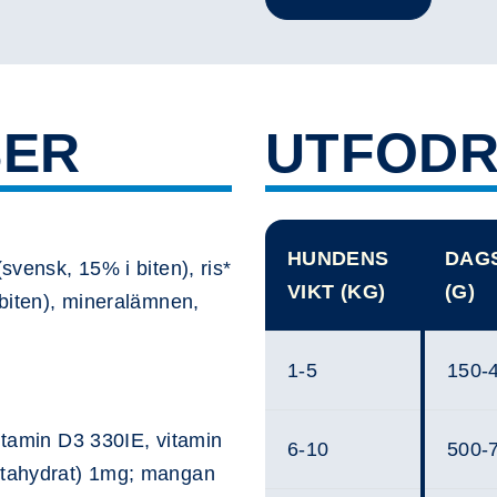
SER
UTFODR
HUNDENS
DAG
(svensk, 15% i biten), ris*
VIKT (KG)
(G)
 biten), mineralämnen,
1-5
150-
vitamin D3 330IE, vitamin
6-10
500-
entahydrat) 1mg; mangan