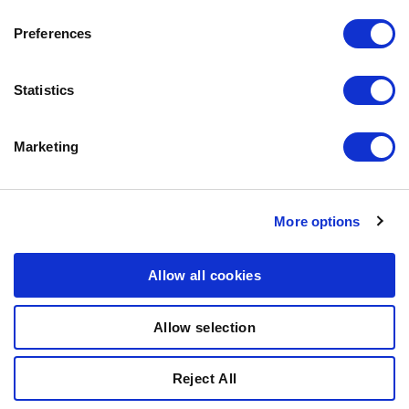
KONTAKTA OSS
Preferences
KUNDTJÄNST
REKLAMATION
Statistics
INFO@BOZITA.SE
0771-64 64 00
Marketing
BOZITA
More options
PARTNER IN PET FOOD NORDICS AB
DOGGYVÄGEN 1
Allow all cookies
447 91 VÅRGÅRDA
Allow selection
© COPYRIGHT 2011-2025 PARTNER IN PET FOOD NORDICS
Reject All
AB