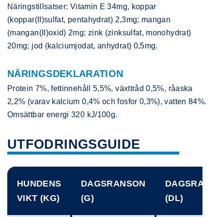
Näringstillsatser: Vitamin E 34mg, koppar
(koppar(II)sulfat, pentahydrat) 2,3mg; mangan
(mangan(II)oxid) 2mg; zink (zinksulfat, monohydrat)
20mg; jod (kalciumjodat, anhydrat) 0,5mg.
NÄRINGSDEKLARATION
Protein 7%, fettinnehåll 5,5%, växttråd 0,5%, råaska
2,2% (varav kalcium 0,4% och fosfor 0,3%), vatten 84%.
Omsättbar energi 320 kJ/100g.
UTFODRINGSGUIDE
HUNDENS
DAGSRANSON
DAGSRANS
VIKT (KG)
(G)
(DL)