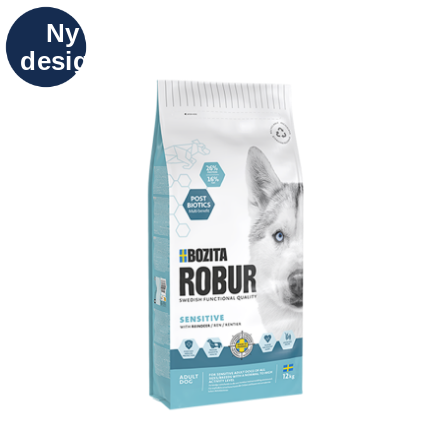
Ny
design