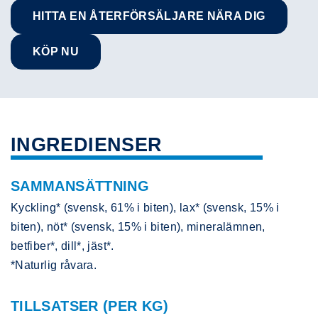
HITTA EN ÅTERFÖRSÄLJARE NÄRA DIG
KÖP NU
INGREDIENSER
SAMMANSÄTTNING
Kyckling* (svensk, 61% i biten), lax* (svensk, 15% i
biten), nöt* (svensk, 15% i biten), mineralämnen,
betfiber*, dill*, jäst*.
*Naturlig råvara.
TILLSATSER (PER KG)