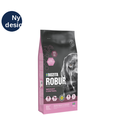
Ny
design