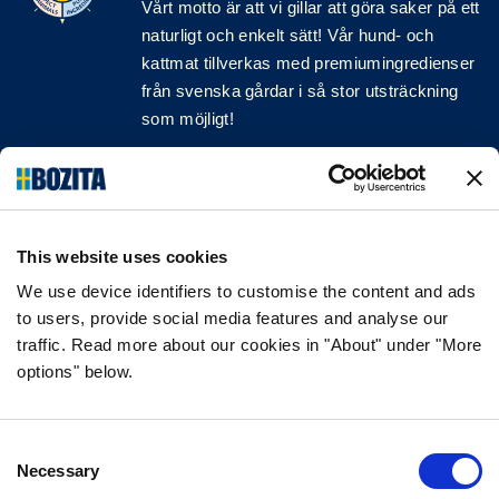
Vårt motto är att vi gillar att göra saker på ett
naturligt och enkelt sätt! Vår hund- och
kattmat tillverkas med premiumingredienser
från svenska gårdar i så stor utsträckning
som möjligt!
Följ oss på sociala medier
This website uses cookies
We use device identifiers to customise the content and ads
INFORMATION
to users, provide social media features and analyse our
traffic. Read more about our cookies in "About" under "More
VANLIGA FRÅGOR & SVAR
options" below.
OM FÖRETAGET
VÅR INTEGRITETSPOLICY
OM COOKIES
Consent
Necessary
Selection