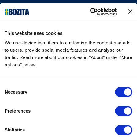
Följ oss på sociala medier
This website uses cookies
We use device identifiers to customise the content and ads
INFORMATION
to users, provide social media features and analyse our
traffic. Read more about our cookies in "About" under "More
VANLIGA FRÅGOR & SVAR
options" below.
OM FÖRETAGET
VÅR INTEGRITETSPOLICY
OM COOKIES
Consent
Necessary
Selection
KONTAKTA OSS
Preferences
KUNDTJÄNST
REKLAMATION
Statistics
INFO@BOZITA.SE