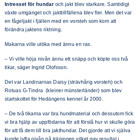
Intresset för hundar
och jakt blev starkare. Samtidigt
växte umgänget och jakttillfällena blev fler. Men det var
en fågeljakt i fjällen med en vorsteh som kom att
förändra jaktens riktning.
Makarna ville utöka med ännu en ras.
– Vi ville höja nivån ännu ett snäpp och köpte oss två
tikar, säger Ingrid Olofsson.
Det var Landinarnas Daisy (strävhårig vorsteh) och
Rotuas G-Tindra (kleiner münsterländer) som blev
startskottet för Hedängens kennel år 2000.
– De två tikarna var bra hundmaterial och dessutom fick
vi bra hjälp av uppfödarna för att förstå hur vi skulle göra
för att få dem till bra jakthundar. Det gjorde att vi själva
kunde lyfta nivån på träningen vilket gav resultat i