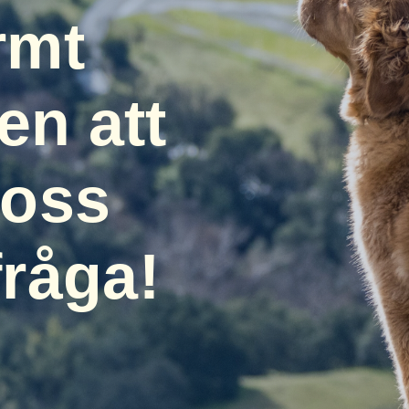
rmt
n att
 oss
fråga!