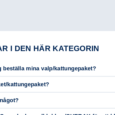
AR I DEN HÄR KATEGORIN
g beställa mina valp/kattungepaket?
aket/kattungepaket?
 något?