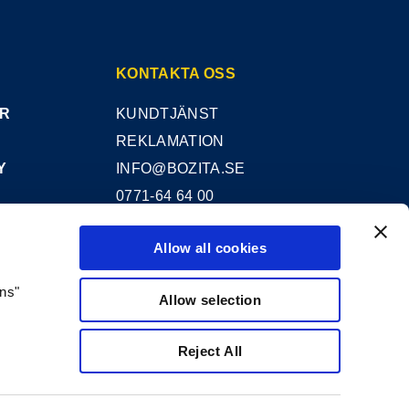
KONTAKTA OSS
AR
KUNDTJÄNST
REKLAMATION
Y
INFO@BOZITA.SE
0771-64 64 00
Allow all cookies
BOZITA
ons"
PARTNER IN PET FOOD NORDICS AB
Allow selection
DOGGYVÄGEN 1
447 91 VÅRGÅRDA
Reject All