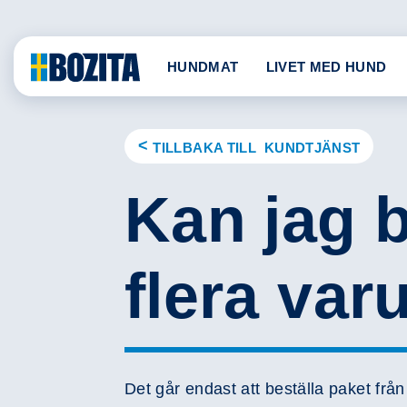
Skip
to
content
HUNDMAT
LIVET MED HUND
TILLBAKA TILL
KUNDTJÄNST
Kan jag b
flera va
Det går endast att beställa paket frå