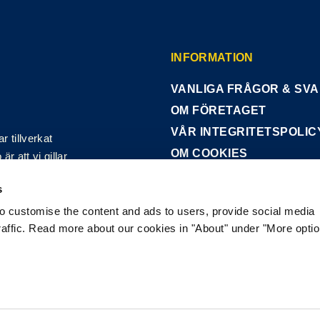
INFORMATION
VANLIGA FRÅGOR & SV
OM FÖRETAGET
VÅR INTEGRITETSPOLIC
 tillverkat
OM COOKIES
r att vi gillar
tt! Vår hund-
s
enser från
möjligt!
to customise the content and ads to users, provide social media
raffic. Read more about our cookies in "About" under "More opti