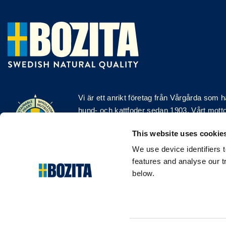
Vi är ett anrikt
företag
från Vårgårda som har
hund- och kattfoder sedan 1903. Vårt motto ä
att göra saker på ett naturligt och enkelt sä
This website uses cookie
och kattmat tillverkas med premiumingredi
svenska gårdar i så stor utsträckning som 
We use device identifiers 
features and analyse our t
Följ oss på sociala medier
below.