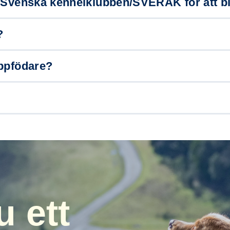
i Svenska kennelklubben/SVERAK för att b
?
uppfödare?
 ett