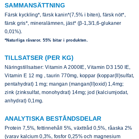
SAMMANSÄTTNING
Färsk kyckling*, färsk kanin*(7,5% i biten), färsk nöt*,
färsk gris*, mineralämnen, jäst* (β-1,3/1,6-glukaner
0,01%).
*Naturliga råvaror. 55% bitar i produkten.
TILLSATSER (PER KG)
Näringstillsatser: Vitamin A 2000IE, Vitamin D3 150 IE,
Vitamin E 12 mg , taurin 770mg, koppar (koppar(II)sulfat,
pentahydrat) 1 mg; mangan (mangan(II)oxid) 1,4mg;
zink (zinksulfat, monohydrat) 14mg; jod (kalciumjodat,
anhydrat) 0,1mg.
ANALYTISKA BESTÅNDSDELAR
Protein 7,5%, fettinnehåll 5%, växttråd 0,5%, råaska 2%
(varav kalcium 0,3%, fosfor 0,25% och magnesium