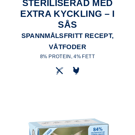
STERILISERAD MED
EXTRA KYCKLING – I
SÅS
SPANNMÅLSFRITT RECEPT,
VÅTFODER
8% PROTEIN, 4% FETT