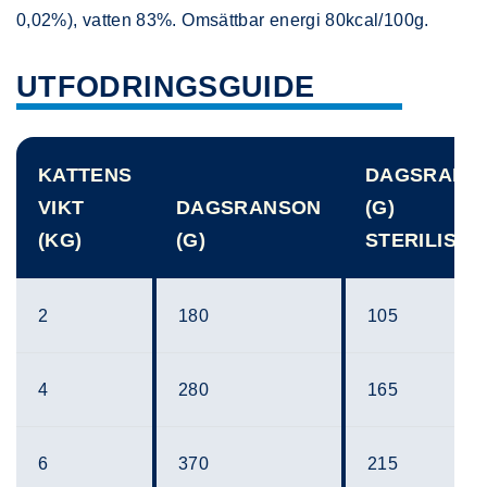
0,02%), vatten 83%. Omsättbar energi 80kcal/100g.
UTFODRINGSGUIDE
KATTENS
DAGSRANS
VIKT
DAGSRANSON
(G)
(KG)
(G)
STERILISED
2
180
105
4
280
165
6
370
215