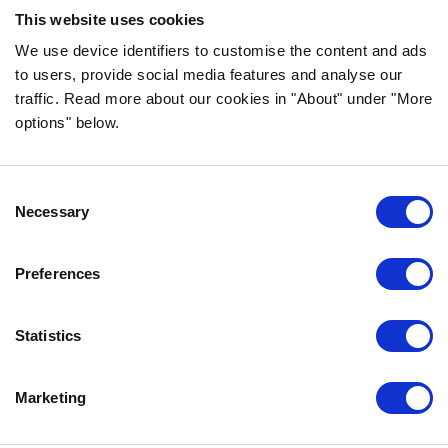
This website uses cookies
We use device identifiers to customise the content and ads
INFORMATION
to users, provide social media features and analyse our
traffic. Read more about our cookies in "About" under "More
VANLIGA FRÅGOR & SVAR
options" below.
OM FÖRETAGET
VÅR INTEGRITETSPOLICY
OM COOKIES
Consent
Necessary
Selection
KONTAKTA OSS
Preferences
KUNDTJÄNST
REKLAMATION
Statistics
INFO@BOZITA.SE
0771-64 64 00
Marketing