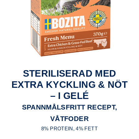
STERILISERAD MED
EXTRA KYCKLING & NÖT
– I GELÉ
SPANNMÅLSFRITT RECEPT,
VÅTFODER
8% PROTEIN, 4% FETT