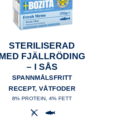
STERILISERAD
MED FJÄLLRÖDING
– I SÅS
SPANNMÅLSFRITT
RECEPT, VÅTFODER
8% PROTEIN, 4% FETT