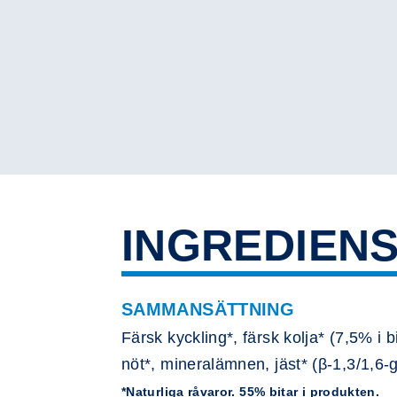
INGREDIEN
SAMMANSÄTTNING
Färsk kyckling*, färsk kolja* (7,5% i bi
nöt*, mineralämnen, jäst* (β-1,3/1,6-
*Naturliga råvaror. 55% bitar i produkten.