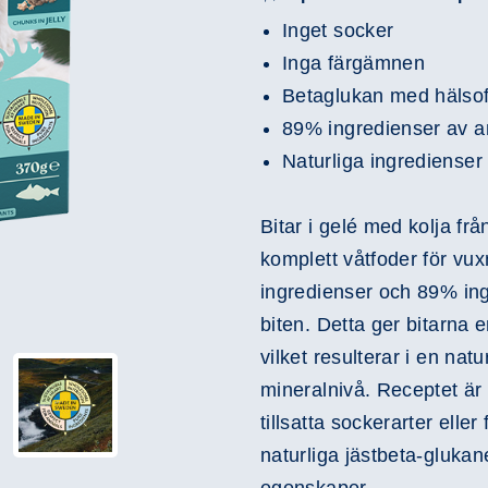
Inget socker
Inga färgämnen
Betaglukan med hälso
89% ingredienser av an
Naturliga ingredienser
Bitar i gelé med kolja fr
komplett våtfoder för vuxn
ingredienser och 89% ing
biten. Detta ger bitarna e
vilket resulterar i en nat
mineralnivå. Receptet är
tillsatta sockerarter ell
naturliga jästbeta-gluka