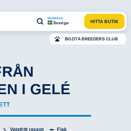
MARKNAD
HITTA BUTIK
Sverige
BOZITA BREEDERS CLUB
FRÅN
EN I GELÉ
ETT
Vetefritt recept
Fisk