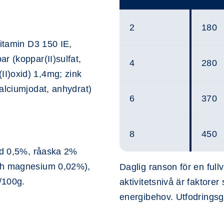
2
180
Vitamin D3 150 IE,
r (koppar(II)sulfat,
4
280
I)oxid) 1,4mg; zink
alciumjodat, anhydrat)
6
370
8
450
R
råd 0,5%, råaska 2%
och magnesium 0,02%),
Daglig ranson för en fullv
/100g.
aktivitetsnivå är faktorer
energibehov. Utfodringsgu