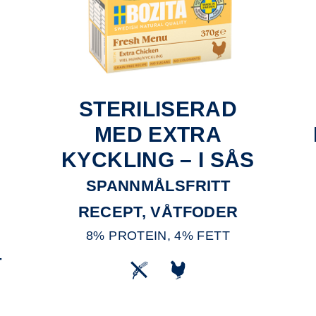
STERILISERAD
MED EXTRA
KYCKLING – I SÅS
SPANNMÅLSFRITT
RECEPT, VÅTFODER
8% PROTEIN, 4% FETT
T