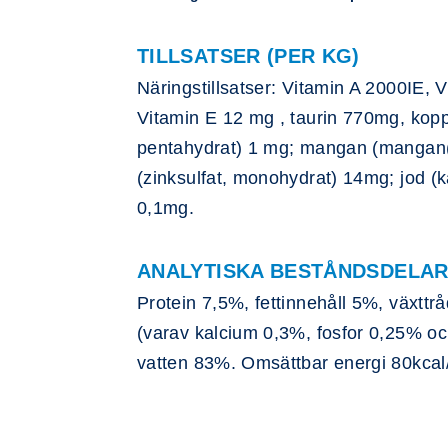
TILLSATSER (PER KG)
Näringstillsatser: Vitamin A 2000IE, 
Vitamin E 12 mg , taurin 770mg, koppa
pentahydrat) 1 mg; mangan (mangan(I
(zinksulfat, monohydrat) 14mg; jod (k
0,1mg.
ANALYTISKA BESTÅNDSDELA
Protein 7,5%, fettinnehåll 5%, växtt
(varav kalcium 0,3%, fosfor 0,25% 
vatten 83%. Omsättbar energi 80kcal