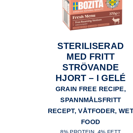
STERILISERAD
MED FRITT
STRÖVANDE
HJORT – I GELÉ
GRAIN FREE RECIPE,
SPANNMÅLSFRITT
RECEPT, VÅTFODER, WE
FOOD
8% PROTEIN, 4% FETT