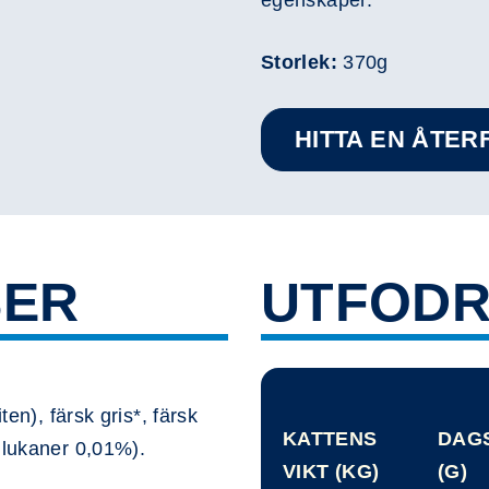
egenskaper.
Storlek:
370g
HITTA EN ÅTE
SER
UTFODR
ten), färsk gris*, färsk
KATTENS
DAG
glukaner 0,01%).
VIKT (KG)
(G)