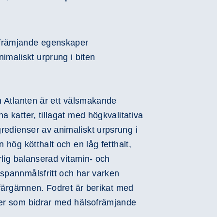
Play
främjande egenskaper
Video
imaliskt urprung i biten
ån Atlanten är ett välsmakande
a katter, tillagat med högkvalitativa
redienser av animaliskt urpsrung i
n hög kötthalt och en låg fetthalt,
urlig balanserad vitamin- och
 spannmålsfritt och har varken
er färgämnen. Fodret är berikat med
ner som bidrar med hälsofrämjande