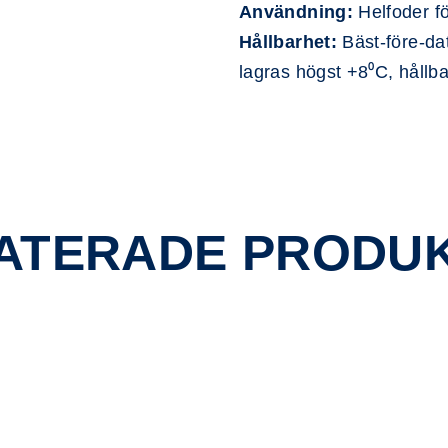
Användning:
Helfoder fö
Hållbarhet:
Bäst-före-da
lagras högst +8⁰C, hållb
ATERADE PRODU