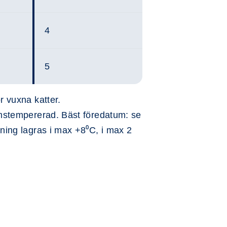
4
5
ör vuxna katter.
mstempererad. Bäst föredatum: se
ing lagras i max +8⁰C, i max 2