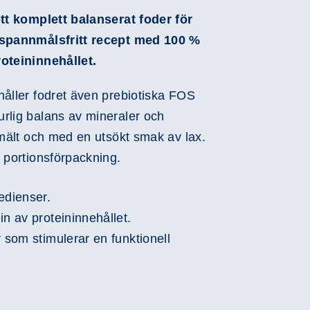
ett komplett balanserat foder för
 spannmålsfritt recept med 100 %
Play
roteininnehållet.
Video
håller fodret även prebiotiska FOS
rlig balans av mineraler och
smält och med en utsökt smak av lax.
 portionsförpackning.
edienser.
in av proteininnehållet.
 som stimulerar en funktionell