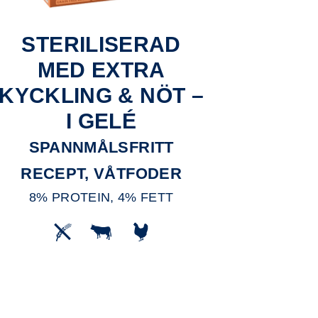
STERILISERAD
MED EXTRA
KYCKLING & NÖT –
I GELÉ
SPANNMÅLSFRITT
RECEPT, VÅTFODER
8% PROTEIN, 4% FETT