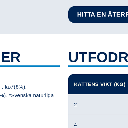
HITTA EN ÅTE
SER
UTFODR
KATTENS VIKT (KG)
 , lax*(8%),
%). *Svenska naturliga
2
4