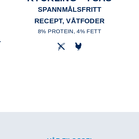
SPANNMÅLSFRITT
RECEPT, VÅTFODER
8% PROTEIN, 4% FETT
T