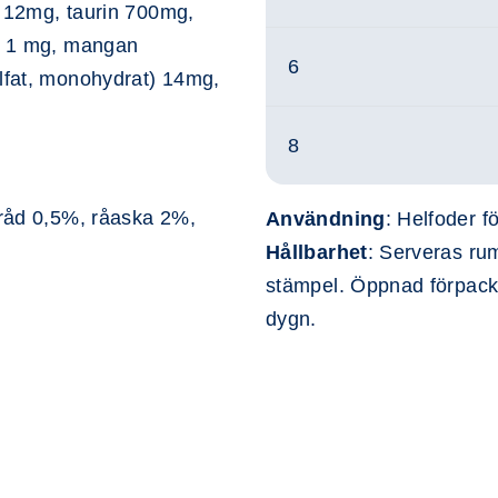
 E 12mg, taurin 700mg,
t) 1 mg, mangan
6
ulfat, monohydrat) 14mg,
8
R
tråd 0,5%, råaska 2%,
Användning
: Helfoder f
Hållbarhet
: Serveras ru
stämpel. Öppnad förpackn
dygn.