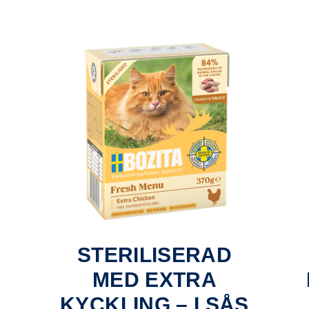
STERILISERAD
MED EXTRA
KYCKLING – I SÅS