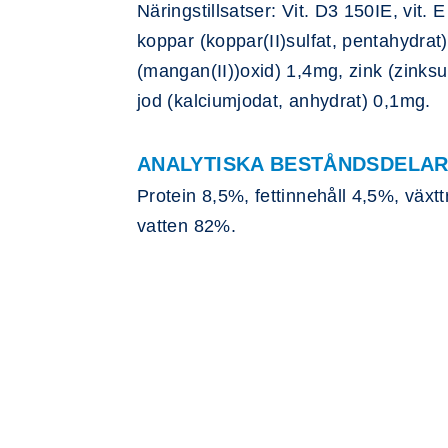
Näringstillsatser: Vit. D3 150IE, vit.
koppar (koppar(II)sulfat, pentahydra
(mangan(II))oxid) 1,4mg, zink (zinks
jod (kalciumjodat, anhydrat) 0,1mg.
ANALYTISKA BESTÅNDSDELA
Protein 8,5%, fettinnehåll 4,5%, växt
vatten 82%.