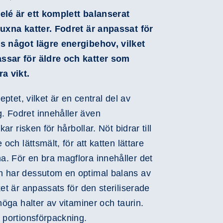
elé är ett komplett balanserat
vuxna katter. Fodret är anpassat för
Play
ns något lägre energibehov, vilket
Video
ssar för äldre och katter som
ra vikt.
eptet, vilket är en central del av
. Fodret innehåller även
kar risken för hårbollar. Nöt bidrar till
 och lättsmält, för att katten lättare
. För en bra magflora innehåller det
h har dessutom en optimal balans av
ket är anpassats för den steriliserade
höga halter av vitaminer och taurin.
 portionsförpackning.