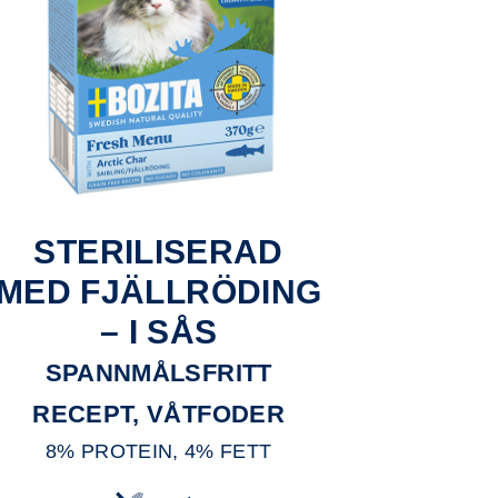
STERILISERAD
MED FJÄLLRÖDING
– I SÅS
SPANNMÅLSFRITT
RECEPT, VÅTFODER
8% PROTEIN, 4% FETT