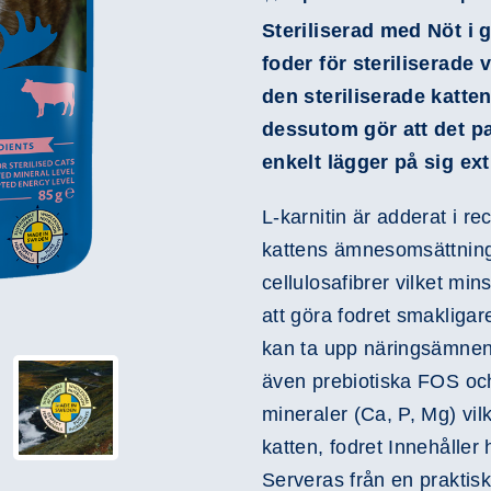
Steriliserad med Nöt i g
foder för steriliserade 
den steriliserade katte
dessutom gör att det pa
enkelt lägger på sig ext
L-karnitin är adderat i rec
kattens ämnesomsättning
cellulosafibrer vilket mins
att göra fodret smakligare
kan ta upp näringsämnena
även prebiotiska FOS oc
mineraler (Ca, P, Mg) vil
katten, fodret Innehåller 
Serveras från en praktisk