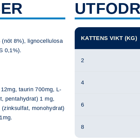
SER
UTFODR
KATTENS VIKT (KG)
(nöt 8%), lignocellulosa
S 0,1%).
2
4
 E 12mg, taurin 700mg, L-
at, pentahydrat) 1 mg,
6
(zinksulfat, monohydrat)
,1mg.
8