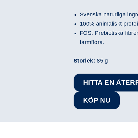
Svenska naturliga ingr
100% animaliskt protein
FOS: Prebiotiska fibrer
tarmflora.
Storlek:
85 g
HITTA EN ÅTE
KÖP NU