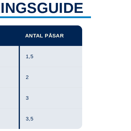
INGSGUIDE
ANTAL PÅSAR
1,5
2
3
3,5