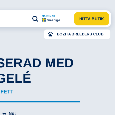
MARKNAD
HITTA BUTIK
Sverige
BOZITA BREEDERS CLUB
ISERAD MED
 GELÉ
 FETT
Nöt