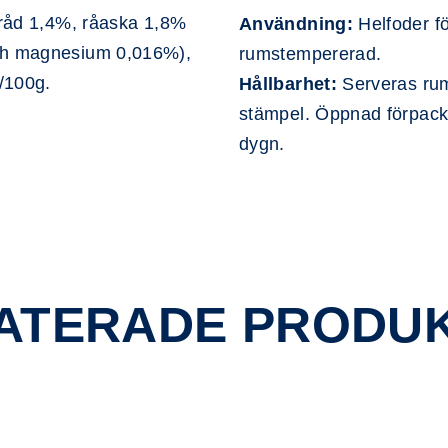
ttråd 1,4%, råaska 1,8%
Användning:
Helfoder fö
och magnesium 0,016%),
rumstempererad.
/100g.
Hållbarhet:
Serveras rum
stämpel. Öppnad förpackn
dygn.
ATERADE PRODU