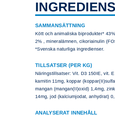
INGREDIEN
SAMMANSÄTTNING
Kött och animaliska biprodukter* 43% 
2% , mineralämnen, cikoriainulin (FO
*Svenska naturliga ingredienser.
TILLSATSER (PER KG)
Näringstillsatser: Vit. D3 150IE, vit.
karnitin 11mg, koppar (koppar(II)sulf
mangan (mangan(II)oxid) 1,4mg, zink 
14mg, jod (kalciumjodat, anhydrat) 0
ANALYSERAT INNEHÅLL