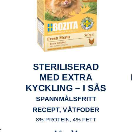
STERILISERAD
MED EXTRA
KYCKLING – I SÅS
SPANNMÅLSFRITT
RECEPT, VÅTFODER
8% PROTEIN, 4% FETT
T