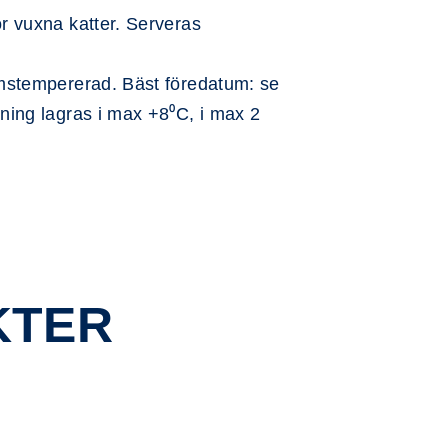
r vuxna katter. Serveras
stempererad. Bäst föredatum: se
ing lagras i max +8⁰C, i max 2
KTER