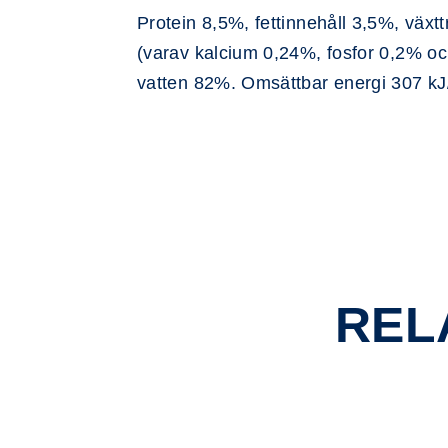
Protein 8,5%, fettinnehåll 3,5%, väx
(varav kalcium 0,24%, fosfor 0,2% 
vatten 82%. Omsättbar energi 307 kJ
REL