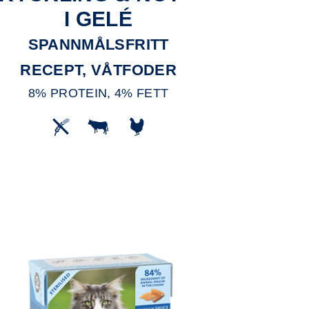
I GELÉ
SPANNMÅLSFRITT
RECEPT, VÅTFODER
8% PROTEIN, 4% FETT