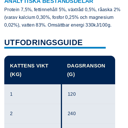
ANALYTISKA BESTÅNDSDELAR
Protein 7,5%, fettinnehåll 5%, växtråd 0,5%, råaska 2%
(varav kalcium 0,30%, fosfor 0,25% och magnesium
0,02%), vatten 83%. Omsättbar energi 330kJ/100g.
UTFODRINGSGUIDE
KATTENS VIKT
DAGSRANSON
(KG)
(G)
1
120
2
240