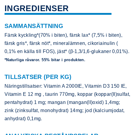
INGREDIENSER
SAMMANSÄTTNING
Färsk kyckling*(70% i biten), färsk lax* (7,5% i biten),
färsk gris*, färsk nöt*, mineralämnen, cikoriainulin (
0,1% en källa till FOS), jäst* (β-1,3/1,6-glukaner 0,01%).
*Naturliga råvaror. 55% bitar i produkten.
TILLSATSER (PER KG)
Näringstillsatser: Vitamin A 2000IE, Vitamin D3 150 IE,
Vitamin E 12 mg , taurin 770mg, koppar (koppar(II)sulfat,
pentahydrat) 1 mg; mangan (mangan(II)oxid) 1,4mg;
zink (zinksulfat, monohydrat) 14mg; jod (kalciumjodat,
anhydrat) 0,1mg.