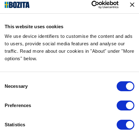
Följ oss på sociala medier
This website uses cookies
We use device identifiers to customise the content and ads
INFORMATION
to users, provide social media features and analyse our
traffic. Read more about our cookies in "About" under "More
VANLIGA FRÅGOR & SVAR
options" below.
OM FÖRETAGET
VÅR INTEGRITETSPOLICY
OM COOKIES
Consent
Necessary
Selection
KONTAKTA OSS
Preferences
KUNDTJÄNST
REKLAMATION
Statistics
INFO@BOZITA.SE
0771-64 64 00