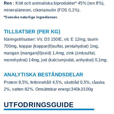
Ren :
Kött och animaliska biprodukter* 45% (ren 8%),
mineralämnen, cikoriainulin (FOS 0,1%).
*Svenska naturliga ingredienser.
TILLSATSER (PER KG)
Näringstillsatser: Vit. D3 150IE, vit. E 12mg, taurin
700mg, koppar (koppar(II)sulfat, pentahydrat) 1mg,
mangan (mangan(II)oxid) 1,4mg, zink (zinksulfat,
monohydrat) 14mg, jod (kalciumjodat, anhydrat) 0,1mg.
ANALYTISKA BESTÅNDSDELAR
Protein 8,5%, fettinnehåll 4,5%, växttråd 0,5%, råaska
2%, vatten 82%. Omsättsbar energi:340kJ/100g
UTFODRINGSGUIDE