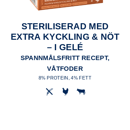
STERILISERAD MED
EXTRA KYCKLING & NÖT
– I GELÉ
SPANNMÅLSFRITT RECEPT,
VÅTFODER
8% PROTEIN, 4% FETT