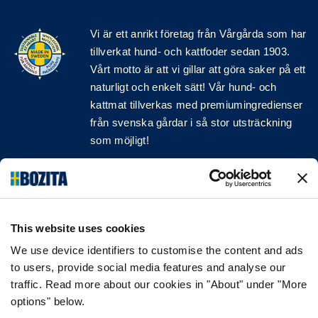
Vi är ett anrikt
företag
från Vårgårda som har
tillverkat hund- och kattfoder sedan 1903.
Vårt motto är att vi gillar att göra saker på ett
naturligt och enkelt sätt! Vår hund- och
kattmat tillverkas med premiumingredienser
från svenska gårdar i så stor utsträckning
som möjligt!
Följ oss på sociala medier
This website uses cookies
We use device identifiers to customise the content and ads
INFORMATION
to users, provide social media features and analyse our
traffic. Read more about our cookies in "About" under "More
VANLIGA FRÅGOR & SVAR
options" below.
OM FÖRETAGET