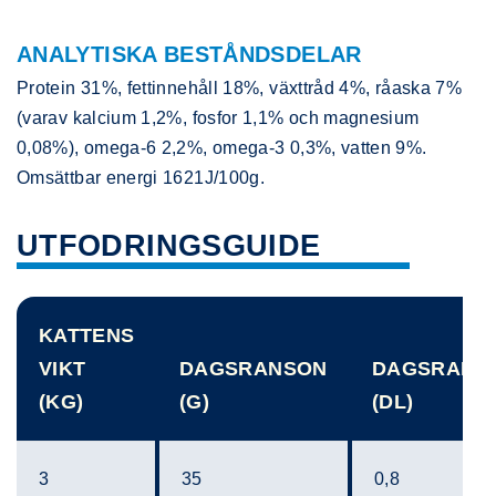
ANALYTISKA BESTÅNDSDELAR
Protein 31%, fettinnehåll 18%, växttråd 4%, råaska 7%
(varav kalcium 1,2%, fosfor 1,1% och magnesium
0,08%), omega-6 2,2%, omega-3 0,3%, vatten 9%.
Omsättbar energi 1621J/100g.
UTFODRINGSGUIDE
KATTENS
VIKT
DAGSRANSON
DAGSRANS
(KG)
(G)
(DL)
3
35
0,8