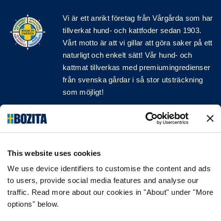
Vi är ett anrikt
företag
från Vårgårda som har
tillverkat hund- och kattfoder sedan 1903.
Vårt motto är att vi gillar att göra saker på ett
naturligt och enkelt sätt! Vår hund- och
kattmat tillverkas med premiumingredienser
från svenska gårdar i så stor utsträckning
som möjligt!
Följ oss på sociala medier
This website uses cookies
We use device identifiers to customise the content and ads
INFORMATION
to users, provide social media features and analyse our
traffic. Read more about our cookies in "About" under "More
VANLIGA FRÅGOR & SVAR
options" below.
OM FÖRETAGET