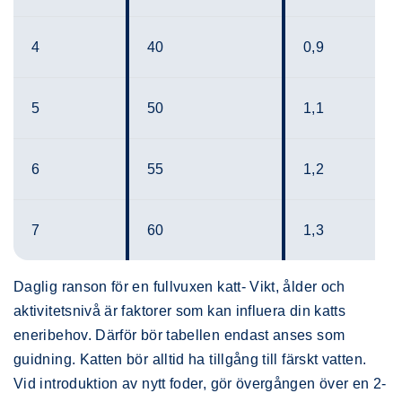
4
40
0,9
5
50
1,1
6
55
1,2
7
60
1,3
Daglig ranson för en fullvuxen katt- Vikt, ålder och
aktivitetsnivå är faktorer som kan influera din katts
eneribehov. Därför bör tabellen endast anses som
guidning. Katten bör alltid ha tillgång till färskt vatten.
Vid introduktion av nytt foder, gör övergången över en 2-