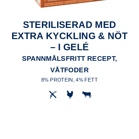
STERILISERAD MED
EXTRA KYCKLING & NÖT
– I GELÉ
SPANNMÅLSFRITT RECEPT,
VÅTFODER
8% PROTEIN, 4% FETT