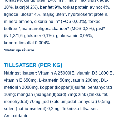
Torkat kycklingprotein 24%, ris*, majs*, lax (färsklagad
10%, laxmjöl 2%), benfett 9%, torkat protein av nöt 4%,
lignocellulosa* 4%, majsgluten*, hydroloserat protein,
mineralämnen, cikoriainulin* (FOS 0,63%), torkad
betfiber*,mannanoligosackarider* (MOS 0,2%), jäst*
(ß-1,3/1,6-glukaner 0,1%). glukosamin 0,05%,
kondroitinsulfat 0,004%.
*Naturliga råvaror.
TILLSATSER (PER KG)
Näringstillsatser: Vitamin A 25000IE, vitamin D3 1800IE,
vitamin E 650mg, L-karnetin 50mg, taurin 200mg, DL-
metionin 2000mg, koppar (koppar(II)sulfat, pentahydrat)
10mg; mangan (mangan(II)oxid) 7mg; zink (zinksulfat,
monohydrat) 70mg; jod (kalciumjodat, anhydrat) 0,5mg;
selen (natriumselenit) 0,2mg. Tekniska tillsatser:
Antioxidanter