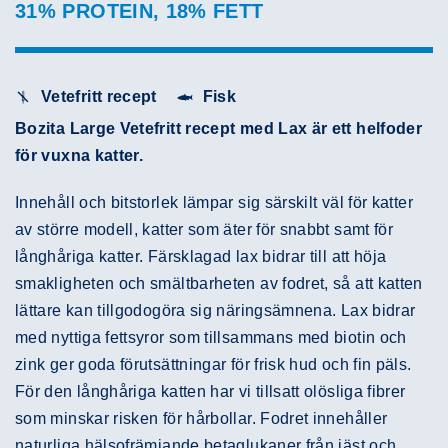
31% PROTEIN, 18% FETT
Vetefritt recept
Fisk
Bozita Large Vetefritt recept med Lax är ett helfoder
för vuxna katter.
Innehåll och bitstorlek lämpar sig särskilt väl för katter
av större modell, katter som äter för snabbt samt för
långhåriga katter. Färsklagad lax bidrar till att höja
smakligheten och smältbarheten av fodret, så att katten
lättare kan tillgodogöra sig näringsämnena. Lax bidrar
med nyttiga fettsyror som tillsammans med biotin och
zink ger goda förutsättningar för frisk hud och fin päls.
För den långhåriga katten har vi tillsatt olösliga fibrer
som minskar risken för hårbollar. Fodret innehåller
naturliga hälsofrämjande betaglukaner från jäst och