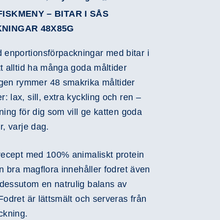
ISKMENY – BITAR I SÅS
NINGAR 48X85G
enportionsförpackningar med bitar i
t alltid ha många goda måltider
en rymmer 48 smakrika måltider
 lax, sill, extra kyckling och ren –
ning för dig som vill ge katten goda
r, varje dag.
 recept med 100% animaliskt protein
en bra magflora innehåller fodret även
dessutom en natrulig balans av
Fodret är lättsmält och serveras från
ckning.