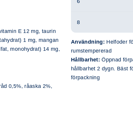
6
8
vitamin E 12 mg, taurin
ntahydrat) 1 mg, mangan
Användning:
Helfoder fö
ulfat, monohydrat) 14 mg,
rumstempererad
Hållbarhet:
Öppnad förpa
hållbarhet 2 dygn. Bäst 
R
förpackning
tråd 0,5%, råaska 2%,