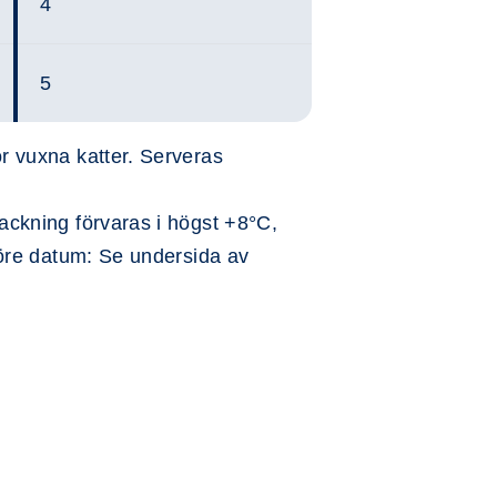
4
5
r vuxna katter. Serveras
ckning förvaras i högst +8°C,
före datum: Se undersida av