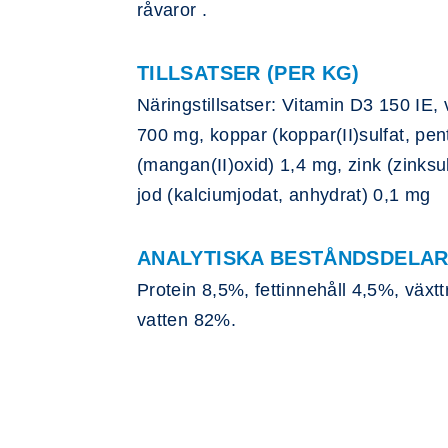
råvaror .
TILLSATSER (PER KG)
Näringstillsatser: Vitamin D3 150 IE, 
700 mg, koppar (koppar(II)sulfat, pe
(mangan(II)oxid) 1,4 mg, zink (zinks
jod (kalciumjodat, anhydrat) 0,1 mg
ANALYTISKA BESTÅNDSDELA
Protein 8,5%, fettinnehåll 4,5%, växt
vatten 82%.