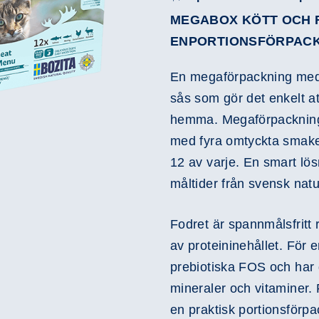
MEGABOX KÖTT OCH F
ENPORTIONSFÖRPACK
En megaförpackning med 
sås som gör det enkelt at
hemma. Megaförpackning
med fyra omtyckta smaker:
12 av varje. En smart lös
måltider från svensk natu
Fodret är spannmålsfritt
av proteininehållet. För 
prebiotiska FOS och har 
mineraler och vitaminer. 
en praktisk portionsförpa