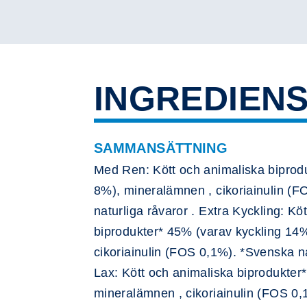
INGREDIEN
SAMMANSÄTTNING
Med Ren: Kött och animaliska biprod
8%), mineralämnen , cikoriainulin (
naturliga råvaror . Extra Kyckling: Kö
biprodukter* 45% (varav kyckling 14
cikoriainulin (FOS 0,1%). *Svenska na
Lax: Kött och animaliska biprodukter
mineralämnen , cikoriainulin (FOS 0,