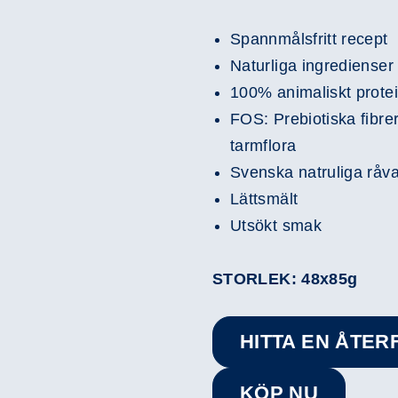
Spannmålsfritt recept
Naturliga ingredienser
100% animaliskt protei
FOS: Prebiotiska fibrer
tarmflora
Svenska natruliga råva
Lättsmält
Utsökt smak
STORLEK: 48x85g
HITTA EN ÅTE
KÖP NU