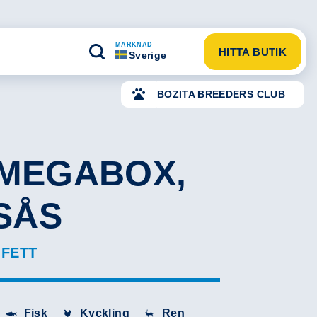
MARKNAD
HITTA BUTIK
Sverige
BOZITA BREEDERS CLUB
 MEGABOX,
 SÅS
 FETT
Fisk
Kyckling
Ren