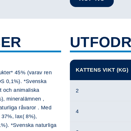
SER
UTFODR
KATTENS VIKT (KG)
ukter* 45% (varav ren
FOS 0,1%). *Svenska
tt och animaliska
2
%), mineralämnen ,
turliga råvaror . Med
4
* 37%, lax( 8%),
1%). *Svenska naturliga