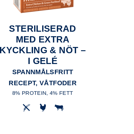
STERILISERAD
MED EXTRA
KYCKLING & NÖT –
I GELÉ
SPANNMÅLSFRITT
RECEPT, VÅTFODER
8% PROTEIN, 4% FETT