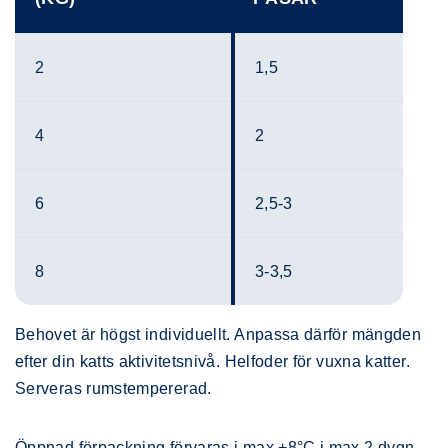
2
1,5
4
2
6
2,5-3
8
3-3,5
Behovet är högst individuellt. Anpassa därför mängden
efter din katts aktivitetsnivå. Helfoder för vuxna katter.
Serveras rumstempererad.
Öppnad förpackning förvaras i max +8°C i max 2 dygn.