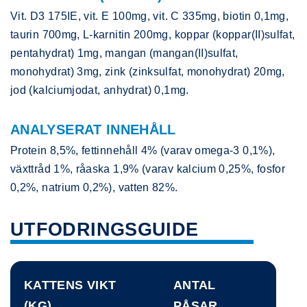
Vit. D3 175IE, vit. E 100mg, vit. C 335mg, biotin 0,1mg,
taurin 700mg, L-karnitin 200mg, koppar (koppar(II)sulfat,
pentahydrat) 1mg, mangan (mangan(II)sulfat,
monohydrat) 3mg, zink (zinksulfat, monohydrat) 20mg,
jod (kalciumjodat, anhydrat) 0,1mg.
ANALYSERAT INNEHÅLL
Protein 8,5%, fettinnehåll 4% (varav omega-3 0,1%),
växttråd 1%, råaska 1,9% (varav kalcium 0,25%, fosfor
0,2%, natrium 0,2%), vatten 82%.
UTFODRINGSGUIDE
KATTENS VIKT
ANTAL
(KG)
PÅSAR