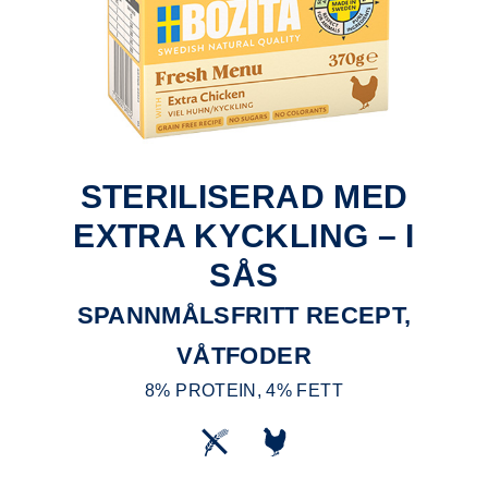
STERILISERAD MED
EXTRA KYCKLING – I
SÅS
SPANNMÅLSFRITT RECEPT,
VÅTFODER
8% PROTEIN, 4% FETT