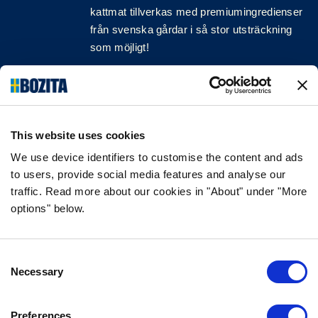
kattmat tillverkas med premiumingredienser
från svenska gårdar i så stor utsträckning
som möjligt!
Följ oss på sociala medier
This website uses cookies
We use device identifiers to customise the content and ads
INFORMATION
to users, provide social media features and analyse our
traffic. Read more about our cookies in "About" under "More
VANLIGA FRÅGOR & SVAR
options" below.
OM FÖRETAGET
VÅR INTEGRITETSPOLICY
OM COOKIES
Consent
Necessary
Selection
KONTAKTA OSS
Preferences