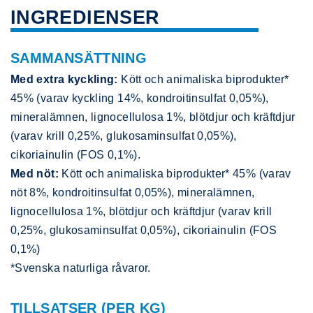
INGREDIENSER
SAMMANSÄTTNING
Med extra kyckling:
Kött och animaliska biprodukter*
45% (varav kyckling 14%, kondroitinsulfat 0,05%),
mineralämnen, lignocellulosa 1%, blötdjur och kräftdjur
(varav krill 0,25%, glukosaminsulfat 0,05%),
cikoriainulin (FOS 0,1%).
Med nöt:
Kött och animaliska biprodukter* 45% (varav
nöt 8%, kondroitinsulfat 0,05%), mineralämnen,
lignocellulosa 1%, blötdjur och kräftdjur (varav krill
0,25%, glukosaminsulfat 0,05%), cikoriainulin (FOS
0,1%)
*Svenska naturliga råvaror.
TILLSATSER (PER KG)