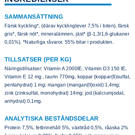
SAMMANSÄTTNING
Färsk kyckling*, (därav kycklinglever 7,5% i biten), färsk
gris*, färsk nöt*, mineralämnen, jäst* (β-1,3/1,6-glukaner
0,01%). *Naturliga råvaror. 55% bitar i produkten.
TILLSATSER (PER KG)
Näringstillsatser: Vitamin A 2000IE, Vitamin D3 150 IE,
Vitamin E 12 mg , taurin 770mg, koppar (koppar(II)sulfat,
pentahydrat) 1 mg; mangan (mangan(II)oxid) 1,4mg;
zink (zinksulfat, monohydrat) 14mg; jod (kalciumjodat,
anhydrat) 0,1mg.
ANALYTISKA BESTÅNDSDELAR
Protein 7,5%, fettinnehåll 5%, växttråd 0,5%, råaska 2%