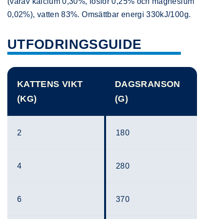
(varav kalcium 0,30%, fosfor 0,25% och magnesium
0,02%), vatten 83%. Omsättbar energi 330kJ/100g.
UTFODRINGSGUIDE
KATTENS VIKT
DAGSRANSON
(KG)
(G)
2
180
4
280
6
370