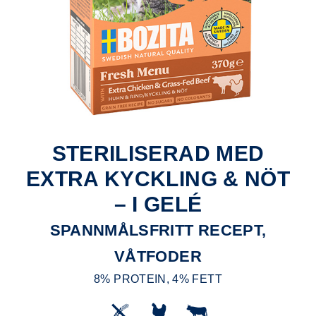
STERILISERAD MED
EXTRA KYCKLING & NÖT
– I GELÉ
SPANNMÅLSFRITT RECEPT,
VÅTFODER
8% PROTEIN, 4% FETT