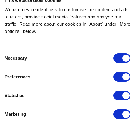
This website uses cookies
We use device identifiers to customise the content and ads
INFORMATION
to users, provide social media features and analyse our
traffic. Read more about our cookies in "About" under "More
VANLIGA FRÅGOR & SVAR
options" below.
OM FÖRETAGET
VÅR INTEGRITETSPOLICY
OM COOKIES
Consent
Necessary
Selection
KONTAKTA OSS
Preferences
KUNDTJÄNST
REKLAMATION
Statistics
INFO@BOZITA.SE
0771-64 64 00
Marketing
BOZITA