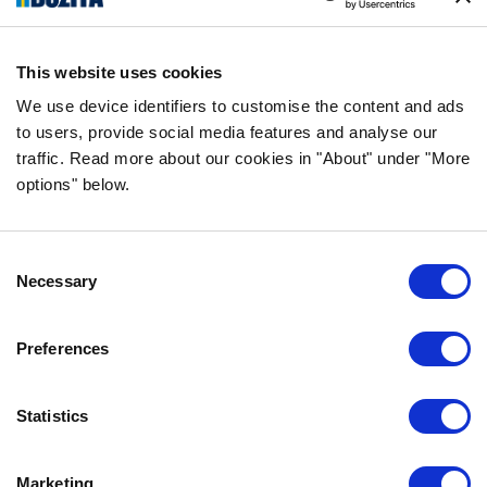
This website uses cookies
We use device identifiers to customise the content and ads
INFORMATION
to users, provide social media features and analyse our
traffic. Read more about our cookies in "About" under "More
VANLIGA FRÅGOR & SVAR
options" below.
OM FÖRETAGET
VÅR INTEGRITETSPOLICY
OM COOKIES
Consent
Necessary
Selection
KONTAKTA OSS
Preferences
KUNDTJÄNST
REKLAMATION
Statistics
INFO@BOZITA.SE
0771-64 64 00
Marketing