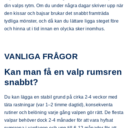
din valps rytm. Om du under några dagar skriver upp när
den kissar och bajsar brukar det snabbt framträda
tydliga mönster, och då kan du lättare ligga steget före
och hinna ut i tid innan en olycka sker inomhus.
VANLIGA FRÅGOR
Kan man få en valp rumsren
snabbt?
Du kan lägga en stabil grund på cirka 2-4 veckor med
täta rastningar (var 1–2 timme dagtid), konsekventa
rutiner och belöning varje gång valpen gör rätt. De flesta
valpar behöver dock 2-4 månader för att vara hyfsat
rumsrena i vardagen och upp till 6-12 månader för att