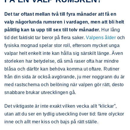
Det tar oftast mellan två till fyra månader att få en
valp någorlunda rumsren i vardagen, men att bli helt
pålitlig kan ta upp till sex till tolv månader.
Hur lång
tid det faktiskt tar beror på flera saker.
Valpens ålder
och
fysiska mognad spelar stor roll, eftersom mycket unga
valpar helt enkelt inte kan hålla sig särskilt länge. Även
storleken har betydelse, då små raser ofta har mindre
blåsa och därför kan behöva komma ut oftare. Rutiner
från din sida är också avgörande, ju mer noggrann du är
med rastschema och belöning när valpen gör rätt, desto
snabbare brukar utvecklingen gå.
Det viktigaste är inte exakt vilken vecka allt “klickar”,
utan att du ser en tydlig utveckling över tid: färre olyckor
inne och allt mer kiss och bajs på rätt ställe.