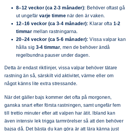
8–12 veckor (ca 2-3 månader):
Behöver oftast gå
ut ungefär
varje timme
när den är vaken.
12–16 veckor (ca 3-4 månader):
Klarar ofta
1-2
timmar
mellan rastningarna.
20–24 veckor (ca 5-6 månader):
Vissa valpar kan
hålla sig
3-4 timmar
, men de behöver ändå
regelbundna pauser under dagen.
Detta är endast riktlinjer, vissa valpar behöver tätare
rastning än så, särskilt vid aktivitet, värme eller om
något känns lite extra stressande.
När det gäller bajs kommer det ofta på morgonen,
ganska snart efter första rastningen, samt ungefär fem
till trettio minuter efter att valpen har ätit. Ibland kan
även intensiv lek trigga tarmrörelser så att den behöver
bajsa då. Det bästa du kan göra är att lära känna just