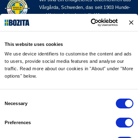
Vårgårda, Schweden, das seit 1903 Hunde-
und Katzenfutter herstellt. Wir mögen es
natürlich und einfach. Wir stellen unser
Hunde- und Katzenfutter aus hochwertigen
Zutaten und ohne unnötige Zusatzstoffe her!
This website uses cookies
FOLGE UNS AUF SOCIAL MEDIA
We use device identifiers to customise the content and ads
to users, provide social media features and analyse our
traffic. Read more about our cookies in "About" under "More
options" below.
INFORMATION
Consent
FAQ
Necessary
Selection
ÜBER UNS
KONTAKTIERE UNS
Preferences
DATENSCHUTZERKLÄRUNG
COOKIE-RICHTLINIEN