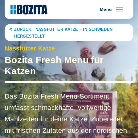
Skip
Menu
to
content
ZURÜCK NASSFUTTER KATZE – IN SCHWEDEN
HERGESTELLT
Nassfutter Katze
Bozita Fresh Menu für
Katzen
Das Bozita Fresh Menu Sortiment
umfasst schmackhafte, vollwertige
Mahlzeiten für deine Katze. Zubereitet
mit frischen Zutaten aus der nordischen