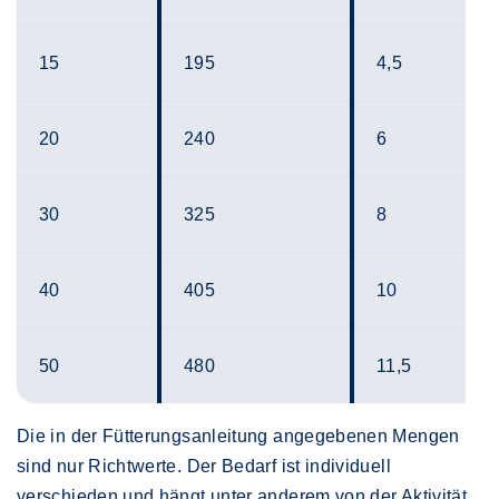
15
195
4,5
20
240
6
30
325
8
40
405
10
50
480
11,5
Die in der Fütterungsanleitung angegebenen Mengen
sind nur Richtwerte. Der Bedarf ist individuell
verschieden und hängt unter anderem von der Aktivität