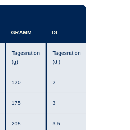
GRAMM
DL
Tagesration
Tagesration
(g)
(dl)
120
2
175
3
205
3.5