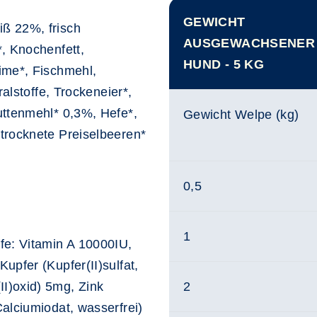
GEWICHT
ß 22%, frisch
AUSGEWACHSENER
, Knochenfett,
HUND - 5 KG
ime*, Fischmehl,
ralstoffe, Trockeneier*,
uttenmehl* 0,3%, Hefe*,
Gewicht Welpe (kg)
trocknete Preiselbeeren*
0,5
1
fe: Vitamin A 10000IU,
upfer (Kupfer(II)sulfat,
I)oxid) 5mg, Zink
2
alciumiodat, wasserfrei)