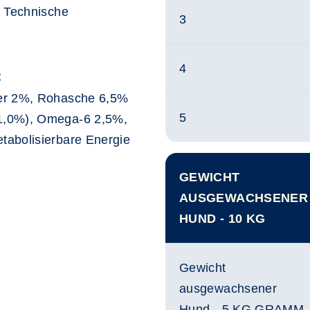
. Technische
3
4
:
ser 2%, Rohasche 6,5%
5
1,0%), Omega-6 2,5%,
tabolisierbare Energie
GEWICHT
AUSGEWACHSENER
HUND - 10 KG
Gewicht
ausgewachsener
Hund - 5 KG GRAMM