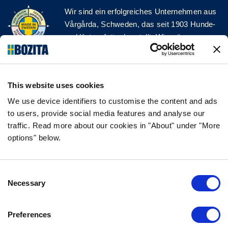
Wir sind ein erfolgreiches Unternehmen aus
Vårgårda, Schweden, das seit 1903 Hunde-
und Katzenfutter herstellt. Wir mögen es
natürlich und einfach. Wir stellen unser
Hunde- und Katzenfutter aus hochwertigen
Zutaten und ohne unnötige Zusatzstoffe her!
This website uses cookies
FOLGE UNS AUF SOCIAL MEDIA
We use device identifiers to customise the content and ads
to users, provide social media features and analyse our
traffic. Read more about our cookies in "About" under "More
options" below.
INFORMATION
Consent
FAQ
Necessary
Selection
ÜBER UNS
KONTAKTIERE UNS
Preferences
DATENSCHUTZERKLÄRUNG