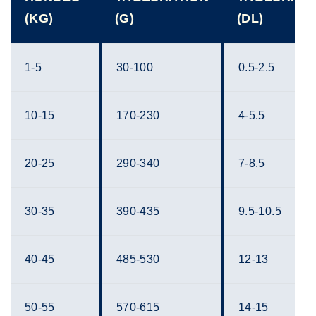
(KG)
(G)
(DL)
1-5
30-100
0.5-2.5
10-15
170-230
4-5.5
20-25
290-340
7-8.5
30-35
390-435
9.5-10.5
40-45
485-530
12-13
50-55
570-615
14-15