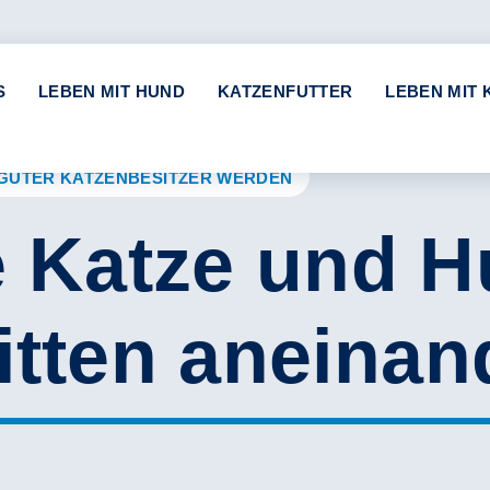
S
LEBEN MIT HUND
KATZENFUTTER
LEBEN MIT 
GUTER KATZENBESITZER WERDEN
Katze und H
itten aneinan