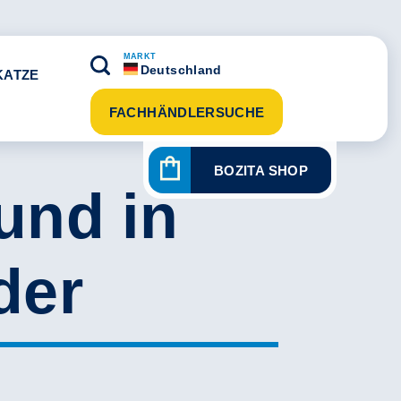
MARKT
Deutschland
KATZE
FACHHÄNDLERSUCHE
BOZITA SHOP
und in
der