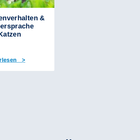
enverhalten &
ersprache
Katzen
rlesen >