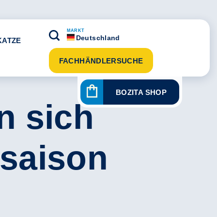
MARKT
Deutschland
KATZE
FACHHÄNDLERSUCHE
BOZITA SHOP
n sich
esaison