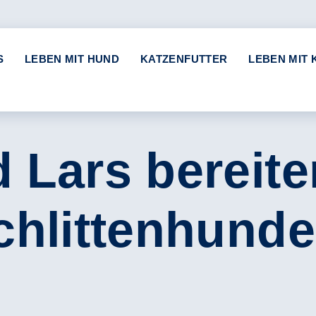
S
LEBEN MIT HUND
KATZENFUTTER
LEBEN MIT 
 Lars bereite
Schlittenhund