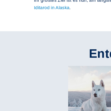
Ihr größtes Ziel ist es nun, am läng
Iditarod in Alaska
.
Ent