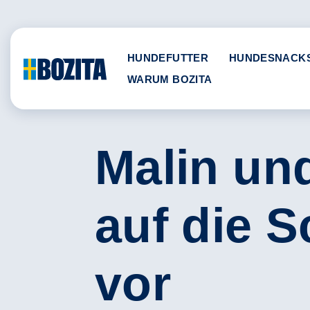
Skip
to
content
HUNDEFUTTER
HUNDESNACK
WARUM BOZITA
Malin und
auf die 
vor