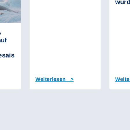
wurd
s
auf
esais
Weiterlesen >
Weite