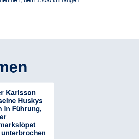
lzunehmen, dem 1.800 km langen
emen
er Karlsson
seine Huskys
n in Führung,
der
markslöpet
 unterbrochen