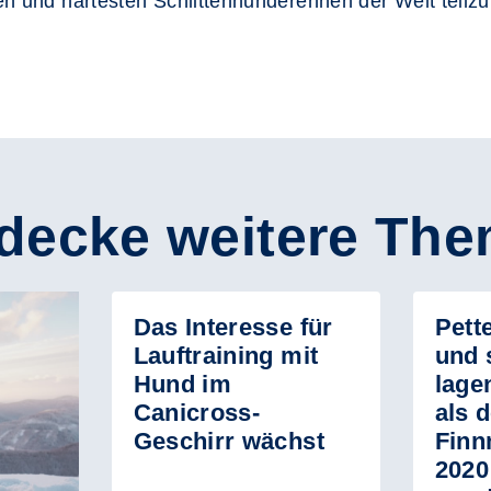
sten und härtesten Schlittenhunderennen der Welt tei
decke weitere Th
Das Interesse für
Pett
Lauftraining mit
und 
Hund im
lage
Canicross-
als 
Geschirr wächst
Finn
2020