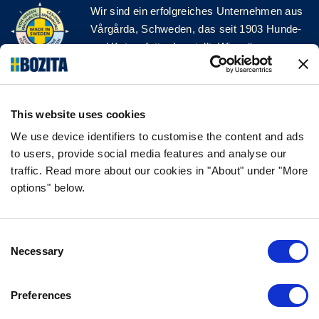
Wir sind ein erfolgreiches Unternehmen aus
Vårgårda, Schweden, das seit 1903 Hunde-
und Katzenfutter herstellt. Wir mögen es
natürlich und einfach. Wir stellen unser
Hunde- und Katzenfutter aus hochwertigen
Zutaten und ohne unnötige Zusatzstoffe her!
This website uses cookies
FOLGE UNS AUF SOCIAL MEDIA
We use device identifiers to customise the content and ads
to users, provide social media features and analyse our
traffic. Read more about our cookies in "About" under "More
options" below.
INFORMATION
Consent
FAQ
Necessary
Selection
ÜBER UNS
KONTAKTIERE UNS
Preferences
DATENSCHUTZERKLÄRUNG