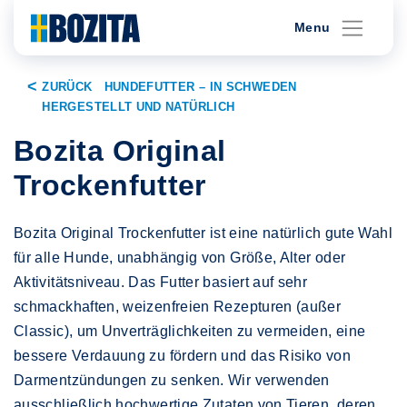
Menu
Skip
g
ZURÜCK HUNDEFUTTER – IN SCHWEDEN
to
HERGESTELLT UND NATÜRLICH
content
Bozita Original
Trockenfutter
Bozita Original Trockenfutter ist eine natürlich gute Wahl
für alle Hunde, unabhängig von Größe, Alter oder
Aktivitätsniveau. Das Futter basiert auf sehr
schmackhaften, weizenfreien Rezepturen (außer
Classic), um Unverträglichkeiten zu vermeiden, eine
bessere Verdauung zu fördern und das Risiko von
Darmentzündungen zu senken. Wir verwenden
ausschließlich hochwertige Zutaten von Tieren, deren