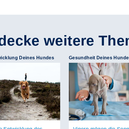
decke weitere Th
icklung Deines Hundes
Gesundheit Deines Hunde
e Entwicklung des
Vipern mögen die Son