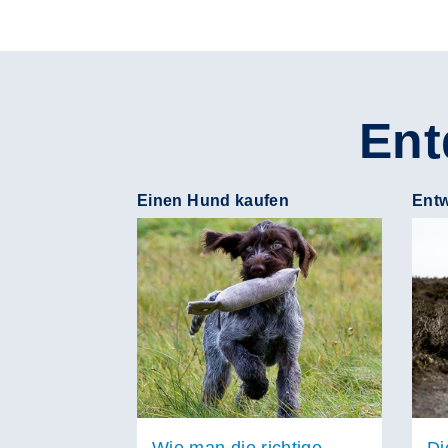
Ent
Einen Hund kaufen
Entw
Wie man die richtige
Di