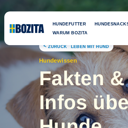
Skip
to
content
HUNDEFUTTER
HUNDESNACK
WARUM BOZITA
ZURÜCK LEBEN MIT HUND
Hundewissen
Fakten &
Infos übe
Hunde