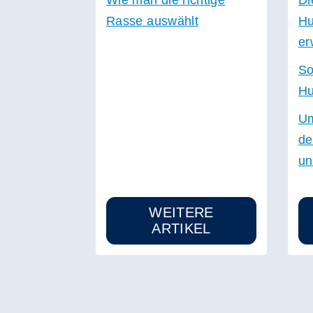
Rasse auswählt
Hu
er
So
Hu
Um
de
un
WEITERE
ARTIKEL